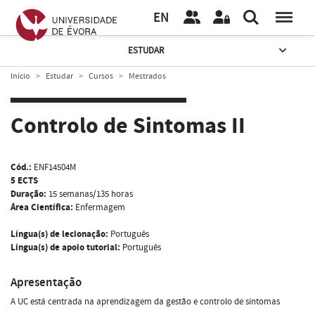
EN
ESTUDAR
Início
Estudar
Cursos
Mestrados
Controlo de Sintomas II
Cód.:
ENF14504M
5 ECTS
Duração:
15 semanas/135 horas
Área Científica:
Enfermagem
Língua(s) de lecionação:
Português
Língua(s) de apoio tutorial:
Português
Apresentação
A UC está centrada na aprendizagem da gestão e controlo de sintomas