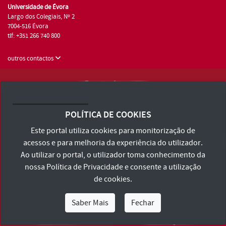
Universidade de Évora
Largo dos Colegiais, Nº 2
7004-516 Évora
tlf: +351 266 740 800
outros contactos
Universidade de Évora © 2026
Consulte os Termos e Condições e Política de Privacidade
POLÍTICA DE COOKIES
Declaração de Acessibilidade
Este portal utiliza cookies para monitorização de
acessos e para melhoria da experiência do utilizador.
Ao utilizar o portal, o utilizador toma conhecimento da
nossa
Política de Privacidade
e consente a utilização
de cookies.
Saber Mais
Fechar
Eu Sou
Eu Quero