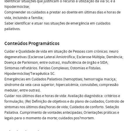
Identificar situações que justificam o recurso à utilização da via SC e à
hipodermóclise;
Compreender os cuidados a prestar ao doente em últimas dias e horas de
vida, incluindo a família;
Saber identificar e atuar nas situações de emergência em cuidados
paliativos.
Conteúdos Programáticos
Cuidar e Qualidade de vida em situação de Pessoas com crónicas: neuro
degenerativas (Esclerose Lateral Amiotrófica; Esclerose Múltipla; Demência;
Doença de Parkinson; entre outras), insuficiência de órgão e SIDA;
Sintomas refratários. Feridas Complexas; Ostomias e Fístulas.
Hipodermóclise/Terapêutica SC.
Emergências em Cuidados Paliativos (hemoptises; hemorragia maciça;
síndrome da veia cava superior; hipercalcémia; convulsões; compressão
medular, entre outras).
Cuidar nos últimos dias e horas de vida: Avaliação diagnóstica: critérios e
formulação; (Re) Definição de objetivos e do plano de cuidados; Controlo de
sintomas nos últimos dias/horas de vida; Cuidados de conforto. Sedação
Paliativa. Cumprimento de vontades antecipadas; Orientações práticas e
legais para o momento da morte; cuidados pos?mortem.