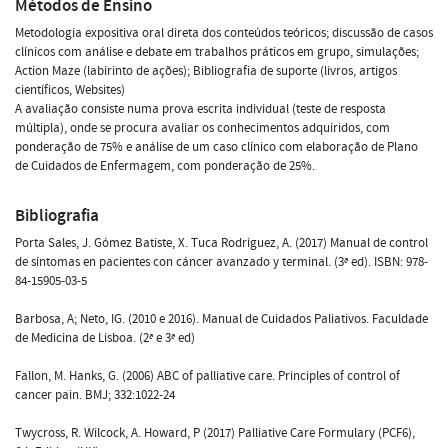
Métodos de Ensino
Metodologia expositiva oral direta dos conteúdos teóricos; discussão de casos
clínicos com análise e debate em trabalhos práticos em grupo, simulações;
Action Maze (labirinto de ações); Bibliografia de suporte (livros, artigos
científicos, Websites)
A avaliação consiste numa prova escrita individual (teste de resposta
múltipla), onde se procura avaliar os conhecimentos adquiridos, com
ponderação de 75% e análise de um caso clínico com elaboração de Plano
de Cuidados de Enfermagem, com ponderação de 25%.
Bibliografia
Porta Sales, J. Gómez Batiste, X. Tuca Rodríguez, A. (2017) Manual de control
de síntomas en pacientes con cáncer avanzado y terminal. (3ª ed). ISBN: 978-
84-15905-03-5
Barbosa, A; Neto, IG. (2010 e 2016). Manual de Cuidados Paliativos. Faculdade
de Medicina de Lisboa. (2ª e 3ª ed)
Fallon, M. Hanks, G. (2006) ABC of palliative care. Principles of control of
cancer pain. BMJ; 332:1022-24
Twycross, R. Wilcock, A. Howard, P (2017) Palliative Care Formulary (PCF6),