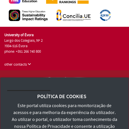
University of Évora
Largo dos Colegiais, Nº 2
7004-516 Évora
phone: +351 266 740 800
other contacts
University of Évora © 2026
Terms and Conditions and Privacy Policy
POLÍTICA DE COOKIES
Accessibility Statement
Este portal utiliza cookies para monitorização de
acessos e para melhoria da experiência do utilizador.
Ao utilizar o portal, o utilizador toma conhecimento da
nossa
Política de Privacidade
e consente a utilização