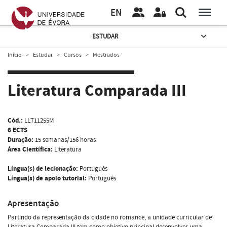
EN
ESTUDAR
Início
Estudar
Cursos
Mestrados
Literatura Comparada III
Cód.:
LLT11255M
6 ECTS
Duração:
15 semanas/156 horas
Área Científica:
Literatura
Língua(s) de lecionação:
Português
Língua(s) de apoio tutorial:
Português
Apresentação
Partindo da representação da cidade no romance, a unidade curricular de
Literatura Comparada III tem como objetivo principal desenvolver uma