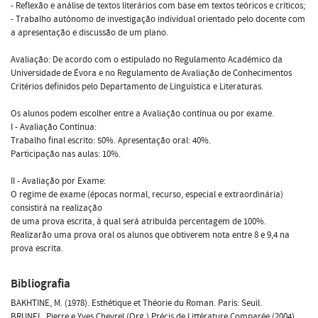
- Reflexão e análise de textos literários com base em textos teóricos e críticos;
- Trabalho autónomo de investigação individual orientado pelo docente com
a apresentação e discussão de um plano.
Avaliação: De acordo com o estipulado no Regulamento Académico da
Universidade de Évora e no Regulamento de Avaliação de Conhecimentos 
Critérios definidos pelo Departamento de Linguística e Literaturas.
Os alunos podem escolher entre a Avaliação contínua ou por exame.
I - Avaliação Contínua:
Trabalho final escrito: 50%. Apresentação oral: 40%.
Participação nas aulas: 10%.
II - Avaliação por Exame:
O regime de exame (épocas normal, recurso, especial e extraordinária)
consistirá na realização
de uma prova escrita, à qual será atribuída percentagem de 100%.
Realizarão uma prova oral os alunos que obtiverem nota entre 8 e 9,4 na
prova escrita.
Bibliografia
BAKHTINE, M. (1978). Esthétique et Théorie du Roman. Paris: Seuil.
BRUNEL, Pierre e Yves Chevrel (Org.).Précis de Littérature Comparée (2004).