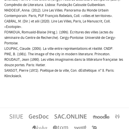
Compêndio de Literatura. Lisboa: Fundação Calouste Gulbenkian.
MADOEUF, Anna. (2012). Lire Les Villes. Panorama du Monde Urbain
Contemporain. Paris, PUF François Rabelais, Coll. «villes et territoires».
CABRAL, M. (Dir.) et alii (2020). Lire Les Villes, Paris, Le Manuscrit, Coll.
«Exotopie».
FONKOUA, Romuald-Blaise (Hrsg.). (1995). Écritures des villes (actes du
séminaire du Centre de Recherche). Cergy-Pontoise: Université de Cergy-
Pontoise.
LOUPIAC, Claude. (2005). La ville entre représentations et réalité. CNDP.
PIKE, B. (1981). The image of the city in modern literature. Princeton.
ROUDAUT, Jean (1990). Les villes imaginaires dans la littérature française: les
douze portes. Paris: Hatier.
SANSOT, Pierre (1972). Poétique de la ville, Con. dEsthétique. n° 8. Paris:
Klincksieck.