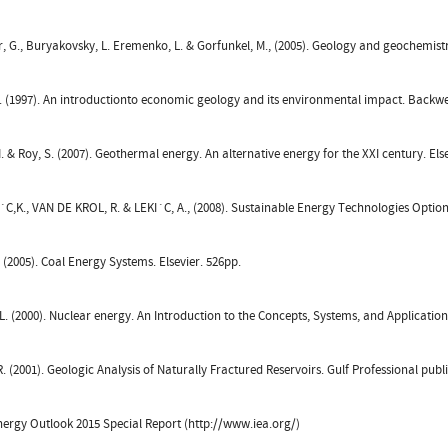
r, G., Buryakovsky, L. Eremenko, L. & Gorfunkel, M., (2005). Geology and geochemistry
. (1997). An introductionto economic geology and its environmental impact. Backwe
. & Roy, S. (2007). Geothermal energy. An alternative energy for the XXI century. Else
C,K., VAN DE KROL, R. & LEKI´C, A., (2008). Sustainable Energy Technologies Option
B. (2005). Coal Energy Systems. Elsevier. 526pp.
L. (2000). Nuclear energy. An Introduction to the Concepts, Systems, and Applicati
R. (2001). Geologic Analysis of Naturally Fractured Reservoirs. Gulf Professional publ
nergy Outlook 2015 Special Report (http://www.iea.org/)