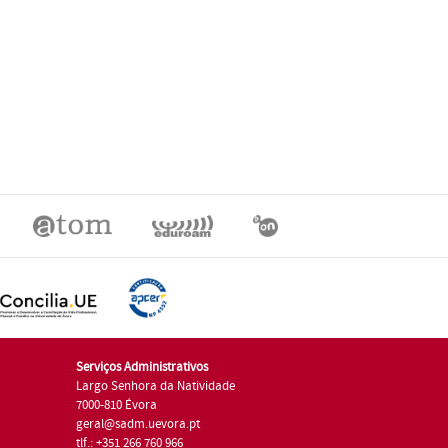
Serviços Administrativos
Largo Senhora da Natividade
7000-810 Évora
geral@sadm.uevora.pt
tlf.: +351 266 760 966