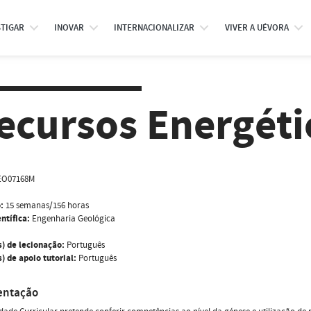
STIGAR
INOVAR
INTERNACIONALIZAR
VIVER A UÉVORA
ecursos Energéti
EO07168M
:
15 semanas/156 horas
ntífica:
Engenharia Geológica
s) de lecionação:
Português
) de apoio tutorial:
Português
entação