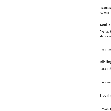
As aulas
lecionar
Avali
Avaliaçã
elaboraç
Em alter
Biblio
Para alé
Berkowit
Brookins
Brown, G