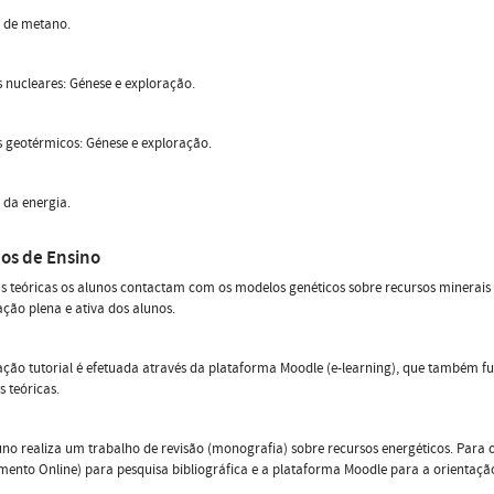
s de metano.
 nucleares: Génese e exploração.
 geotérmicos: Génese e exploração.
 da energia.
os de Ensino
s teóricas os alunos contactam com os modelos genéticos sobre recursos minerais
ação plena e ativa dos alunos.
ação tutorial é efetuada através da plataforma Moodle (e-learning), que também
s teóricas.
no realiza um trabalho de revisão (monografia) sobre recursos energéticos. Para o 
ento Online) para pesquisa bibliográfica e a plataforma Moodle para a orientação