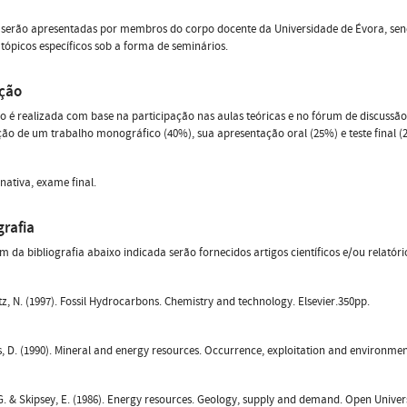
 serão apresentadas por membros do corpo docente da Universidade de Évora, sen
 tópicos específicos sob a forma de seminários.
ação
o é realizada com base na participação nas aulas teóricas e no fórum de discussão
ão de um trabalho monográfico (40%), sua apresentação oral (25%) e teste final (
nativa, exame final.
grafia
m da bibliografia abaixo indicada serão fornecidos artigos científicos e/ou relatór
z, N. (1997). Fossil Hydrocarbons. Chemistry and technology. Elsevier.350pp.
, D. (1990). Mineral and energy resources. Occurrence, exploitation and environmen
. & Skipsey, E. (1986). Energy resources. Geology, supply and demand. Open Univers