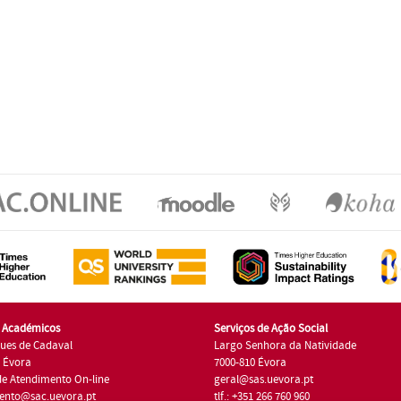
s Académicos
Serviços de Ação Social
ues de Cadaval
Largo Senhora da Natividade
7 Évora
7000-810 Évora
de Atendimento On-line
geral@sas.uevora.pt
ento@sac.uevora.pt
tlf.: +351 266 760 960