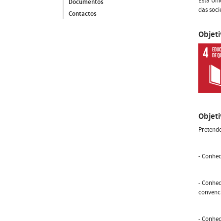
Esta Uni
Documentos
das soc
Contactos
Objet
Objet
Pretende
- Conhec
- Conhec
convenci
- Conhec