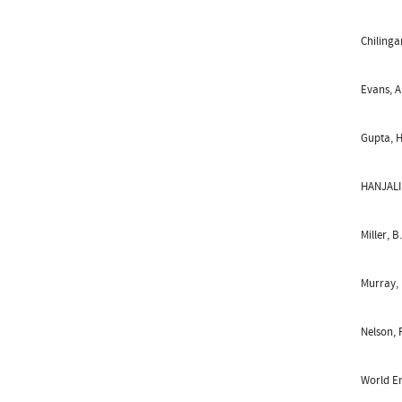
Chilinga
Evans, A
Gupta, H
HANJALI´
Miller, 
Murray, 
Nelson, 
‌World E