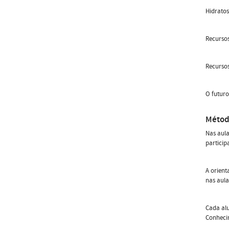
Hidrato
Recursos
Recursos
O futuro
Métod
Nas aula
particip
A orient
nas aula
Cada alu
Conhecim