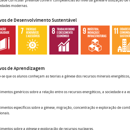
dade Curricular pretende conferir competências ao nível da génese e utilização de
iedades modernas.
ivos de Desenvolvimento Sustentável
ivos de Aprendizagem
-se que os alunos conheçam as teorias a génese dos recursos minerais energéticos, 
imentos genéricos sobre a relação entre os recursos energéticos, a sociedade e a
imentos específicos sobre a génese, migração, concentração e exploração de combus
onais.
imentos sobre a génese e exploração de recursos nucleares.