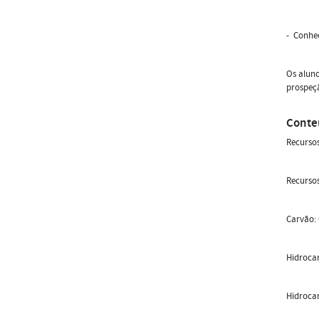
- Conhec
Os alun
prospeçã
Conte
Recursos
Recursos
Carvão: 
Hidrocar
Hidroca