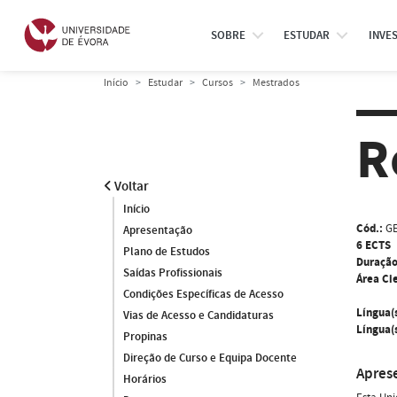
SOBRE
ESTUDAR
INVE
Início
Estudar
Cursos
Mestrados
R
Voltar
Início
Cód.:
G
Apresentação
6 ECTS
Plano de Estudos
Duração
Saídas Profissionais
Área Cie
Condições Específicas de Acesso
Língua(
Vias de Acesso e Candidaturas
Língua(s
Propinas
Direção de Curso e Equipa Docente
Apres
Horários