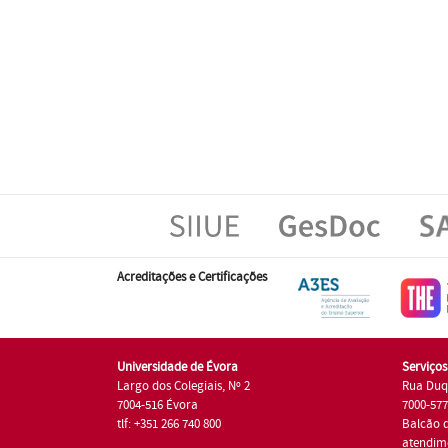
Acreditações e Certificações
Universidade de Évora
Serviço
Largo dos Colegiais, Nº 2
Rua Duq
7004-516 Évora
7000-57
tlf: +351 266 740 800
Balcão 
atendim