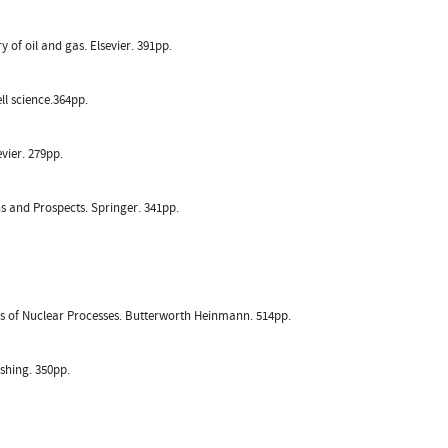
 of oil and gas. Elsevier. 391pp.
ll science.364pp.
vier. 279pp.
s and Prospects. Springer. 341pp.
ons of Nuclear Processes. Butterworth Heinmann. 514pp.
ishing. 350pp.