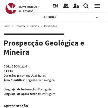
EN
ESTUDAR
Início
Estudar
Cursos
Mestrados
Prospecção Geológica e
Mineira
Cód.:
GEO07151M
6 ECTS
Duração:
15 semanas/156 horas
Área Científica:
Engenharia Geológica
Língua(s) de lecionação:
Português
Língua(s) de apoio tutorial:
Português
Apresentação