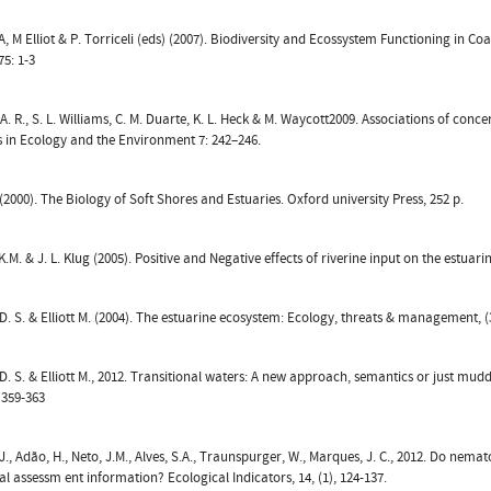
A, M Elliot & P. Torriceli (eds) (2007). Biodiversity and Ecossystem Functioning in C
75: 1-3
A. R., S. L. Williams, C. M. Duarte, K. L. Heck & M. Waycott2009. Associations of con
s in Ecology and the Environment 7: 242–246.
. (2000). The Biology of Soft Shores and Estuaries. Oxford university Press, 252 p.
.M. & J. L. Klug (2005). Positive and Negative effects of riverine input on the estuari
D. S. & Elliott M. (2004). The estuarine ecosystem: Ecology, threats & management, (
D. S. & Elliott M., 2012. Transitional waters: A new approach, semantics or just mudd
 359-363
,J., Adão, H., Neto, J.M., Alves, S.A., Traunspurger, W., Marques, J. C., 2012. Do n
al assessm ent information? Ecological Indicators, 14, (1), 124-137.