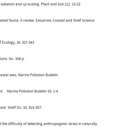
radiation and cp-scaling. Plant and Soil 212: 13-22.
iated fauna: A review. Estuarine, Coastal and Shelf Science
f Ecology, 24: 327-343.
ons. Inc. 558 p.
tal seas. Marine Pollution Bulletin.
 . Marine Pollution Bulletin 53: 1-4.
ast. Shelf Sci. 55, 815–827.
 the difficulty of detecting anthropogenic stress in naturally