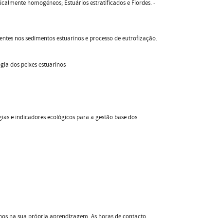
rticalmente homogéneos; Estuários estratificados e Fiordes. -
rientes nos sedimentos estuarinos e processo de eutrofização.
gia dos peixes estuarinos
as e indicadores ecológicos para a gestão base dos
nos na sua própria aprendizagem. As horas de contacto