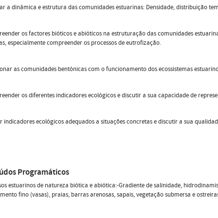
sar a dinâmica e estrutura das comunidades estuarinas: Densidade, distribuição tem
eender os factores bióticos e abióticos na estruturação das comunidades estuari
as, especialmente compreender os processos de eutrofização.
ionar as comunidades bentónicas com o funcionamento dos ecossistemas estuarino
eender os diferentes indicadores ecológicos e discutir a sua capacidade de represe
ar indicadores ecológicos adequados a situações concretas e discutir a sua qualidad
údos Programáticos
sos estuarinos de natureza biótica e abiótica:-Gradiente de salinidade, hidrodina
imento fino (vasas), praias, barras arenosas, sapais, vegetação submersa e ostreira