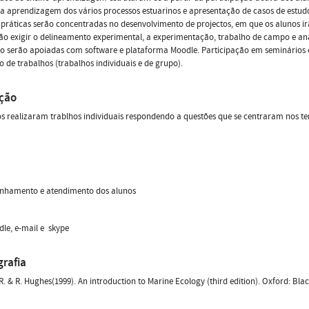
a aprendizagem dos vários processos estuarinos e apresentação de casos de estud
 práticas serão concentradas no desenvolvimento de projectos, em que os alunos ir
rão exigir o delineamento experimental, a experimentação, trabalho de campo e an
 serão apoiadas com software e plataforma Moodle. Participação em seminários e d
o de trabalhos (trabalhos individuais e de grupo).
ação
s realizaram trablhos individuais respondendo a questões que se centraram nos t
hamento e atendimento dos alunos
le, e-mail e skype
grafia
R. & R. Hughes(1999). An introduction to Marine Ecology (third edition). Oxford: Black