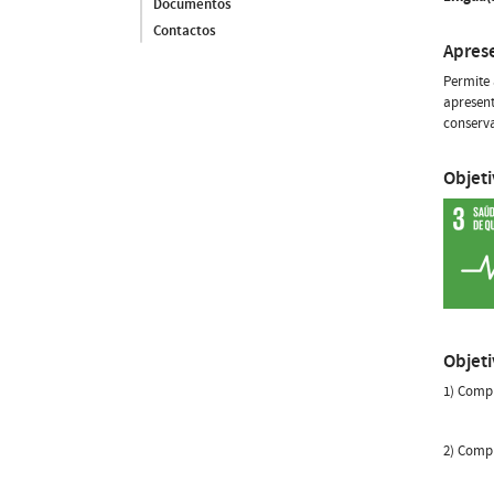
Documentos
Contactos
Apres
Permite
apresent
conserv
Objet
Objet
1) Compr
2) Compr