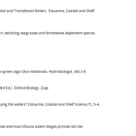
oastal and Transitional Waters. Estuarine, Coastal and Shelf
cern: declining seagrasses and threatened dependent species.
ne green alga Ulva intestinalis. Hydrobiologia, 545:1-9.
3rd Ed.). Oxford Biology. 214p
ying the waters? Estuarine, Coastal and Shelf Science,71, 3–4,
ematode and macrofauna assem blages provide sim ilar