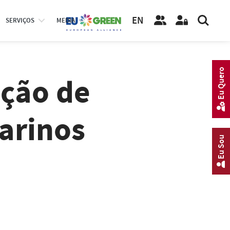
EN
SERVIÇOS
MEDIA
Eu Quero
ação de
arinos
Eu Sou