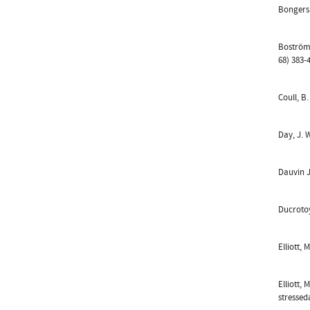
Bongers 
Boström,
68) 383-
Coull, B
Day, J. 
Dauvin J
Ducrotoy
Elliott, 
Elliott,
stresseda