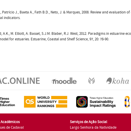
., Patrício J., Baeta A., Fath B.D., Neto, J. & Marques, 2008. Review and evaluation of
al indicators.
d, A.K., M. Elliott, A. Basset, S.J.M. Blaber, R.J. West, 2012. Paradigms in estuarine
model for estuaries. Estuarine, Coastal and Shelf Science, 97, 20: 78-90.
s Académicos
Serviços de Ação Social
ues de Cadaval
Largo Senhora da Natividade