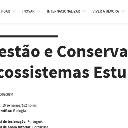
STIGAR
INOVAR
INTERNACIONALIZAR
VIVER A UÉVORA
estão e Conserv
cossistemas Estu
IO08098M
:
15 semanas/162 horas
ntífica:
Biologia
s) de lecionação:
Português
) de apoio tutorial:
Português