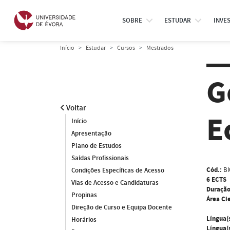
SOBRE
ESTUDAR
INVE
Início
Estudar
Cursos
Mestrados
G
Voltar
E
Início
Apresentação
Plano de Estudos
Saídas Profissionais
Cód.:
B
Condições Específicas de Acesso
6 ECTS
Vias de Acesso e Candidaturas
Duração
Propinas
Área Cie
Direção de Curso e Equipa Docente
Língua(
Horários
Língua(s