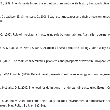
T., 1999. The Maturaty Index, the evolution of nematode life history traits, adaptive 
 C., Jackson E., Simenstad, C., 2006. Seagrass landscapes and their effects on assoc
403.
. C. (1999). Role of meiofauna in estuarine soft-bottom habitats. Australian Journal o
W.; A. S. Hall; W. M. Kemp & Yanez-Arancibia (1989). Estuarine Ecology. John Wiley & S
C (2007). The main characteristics, problems and prospects of Western European coas
 J.-P & Elliot. M. (2006). Recent developmemts in estuarine ecology and management.
M., McLusky, D.S., 2002. The need for definitions in understanding estuaries. Estuar. Co
 M., Quintino, V., 2007. The Estuarine Quality Paradox, environmental homeostasis and
reas. Mar. Pollut. Bull. 54, 640–645.