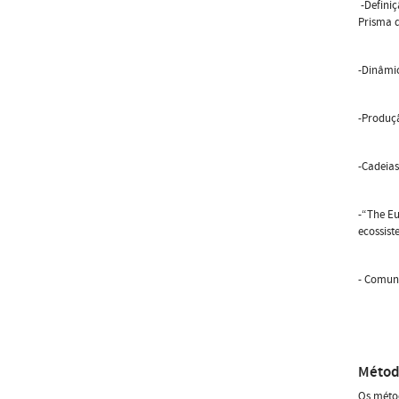
-Definiç
Prisma 
-Dinâmic
-Produçã
-Cadeias
-“The Eu
ecossist
- Comuni
Métod
Os métod