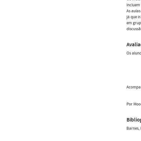
incluem 
As aulas
já que i
em grupo
discussã
Avali
Os aluno
Acompan
Por Mood
Biblio
Barnes, 