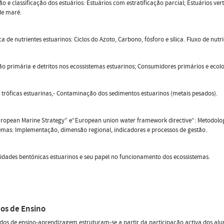
ão e classificação dos estuários: Estuários com estratificação parcial; Estuários ve
de maré.
a de nutrientes estuarinos: Ciclos do Azoto, Carbono, fósforo e sílica. Fluxo de nut
o primária e detritos nos ecossistemas estuarinos; Consumidores primários e ecolo
 tróficas estuarinas,- Contaminação dos sedimentos estuarinos (metais pesados).
ropean Marine Strategy” e“European union water framework directive“: Metodologi
emas: Implementação, dimensão regional, indicadores e processos de gestão.
dades bentónicas estuarinos e seu papel no funcionamento dos ecossistemas.
os de Ensino
os de ensino-aprendizagem estruturam-se a partir da participação activa dos alu