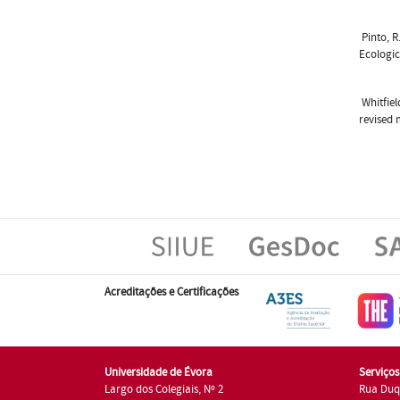
Pinto, R
Ecologic
Whitfiel
revised 
Acreditações e Certificações
Universidade de Évora
Serviço
Largo dos Colegiais, Nº 2
Rua Duq