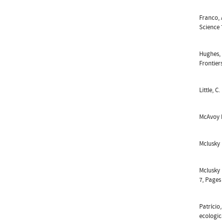
Franco, 
Science 
Hughes, 
Frontier
Little, C
McAvoy K
Mclusky 
Mclusky 
7, Pages
Patrício
ecologic