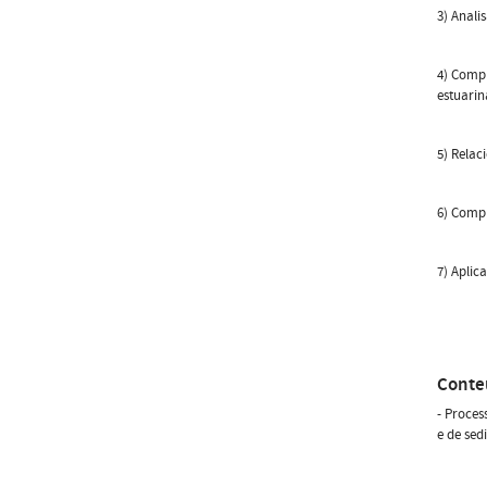
3) Anali
4) Compr
estuarin
5) Relac
6) Compr
7) Aplic
Conte
- Proces
e de sed