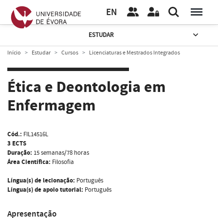
EN
ESTUDAR
Início
Estudar
Cursos
Licenciaturas e Mestrados Integrados
Ética e Deontologia em
Enfermagem
Cód.:
FIL14516L
3 ECTS
Duração:
15 semanas/78 horas
Área Científica:
Filosofia
Língua(s) de lecionação:
Português
Língua(s) de apoio tutorial:
Português
Apresentação