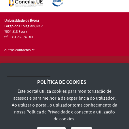
Universidade de Évora
Largo dos Colegiais, Nº 2
7004-516 Évora
tlf: +351 266 740 800
outros contactos
Universidade de Évora © 2026
Consulte os Termos e Condições e Política de Privacidade
POLÍTICA DE COOKIES
Declaração de Acessibilidade
Este portal utiliza cookies para monitorização de
acessos e para melhoria da experiência do utilizador.
Ao utilizar o portal, o utilizador toma conhecimento da
nossa
Política de Privacidade
e consente a utilização
de cookies.