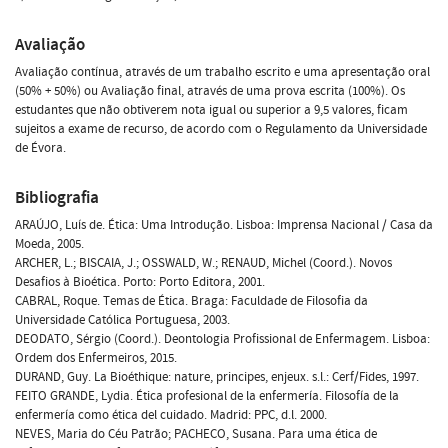
Avaliação
Avaliação contínua, através de um trabalho escrito e uma apresentação oral
(50% + 50%) ou Avaliação final, através de uma prova escrita (100%). Os
estudantes que não obtiverem nota igual ou superior a 9,5 valores, ficam
sujeitos a exame de recurso, de acordo com o Regulamento da Universidade
de Évora.
Bibliografia
ARAÚJO, Luís de. Ética: Uma Introdução. Lisboa: Imprensa Nacional / Casa da
Moeda, 2005.
ARCHER, L.; BISCAIA, J.; OSSWALD, W.; RENAUD, Michel (Coord.). Novos
Desafios à Bioética. Porto: Porto Editora, 2001.
CABRAL, Roque. Temas de Ética. Braga: Faculdade de Filosofia da
Universidade Católica Portuguesa, 2003.
DEODATO, Sérgio (Coord.). Deontologia Profissional de Enfermagem. Lisboa:
Ordem dos Enfermeiros, 2015.
DURAND, Guy. La Bioéthique: nature, principes, enjeux. s.l.: Cerf/Fides, 1997.
FEITO GRANDE, Lydia. Ética profesional de la enfermería. Filosofía de la
enfermería como ética del cuidado. Madrid: PPC, d.l. 2000.
NEVES, Maria do Céu Patrão; PACHECO, Susana. Para uma ética de