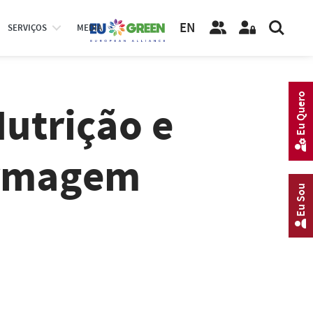
EN
SERVIÇOS
MEDIA
Eu Quero
utrição e
ermagem
Eu Sou