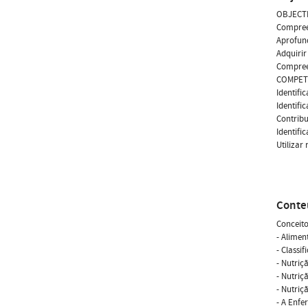
OBJECT
Compreen
Aprofund
Adquirir
Compreen
COMPET
Identifi
Identifi
Contribu
Identifi
Utilizar
Conte
Conceito
- Alimen
- Classi
- Nutriç
- Nutriç
- Nutriç
- A Enfe