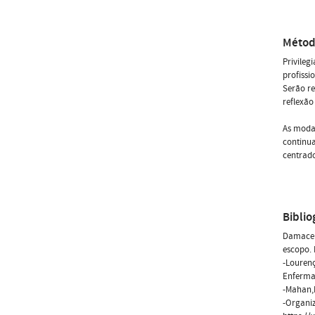
Métod
Privileg
profissi
Serão re
reflexão
As modal
continu
centrado
Biblio
Damaceno
escopo. 
-Lourenç
Enfermag
-Mahan,L
-Organiz