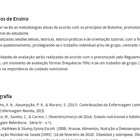
os de Ensino
iar-se-ão as metodologias ativas de acordo com os princípios de Bolonha, promot
onal do estudante.
alizadas sessões letivas, teóricas, teórico-práticas e de orientação tutorial, com a
 e questionamento, privilegiando-se o trabalho individual e/ou de grupo, centrado n
idades de avaliação serão realizadas de acordo com o preconizado pelo Regulame
a, um momento de avaliação formal (frequência-70%) e de um trabalho de grupo 
 na importância do cuidado nutricional.
grafia
, A. N., Assumpção, P. K., & Muraro, S. (2017). Contribuições da Enfermagem Latin
Enfermagem Revista, 20(3)
o, M., Santos, C., & Carmo, I. (fevereiro/março de 2014). Estado nutricional e hábit
em Referência , Série IV - n.º1
.Kathleen & Stump,Sylvia,Escott. (2008). Krause, Alimentos, Nutrição e Dietoterapia. 
ação Mundial da Saúde [OMS]. (16 de fevereiro de 2018). Obesidad y sobrepeso. Ob