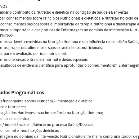
IVOS:
der o contributo da Nutrição e dietética na condição de Saúde e Bem-estar;
ar conhecimentos sobre Princípios Nutricionais e dietéticos  e Nutrição no ciclo de 
 conhecimentos básicos sobre a importância da terapia Nutricional e dietoterapia 
der a importância das práticas de Enfermagem no domínio da intervenção Nutrici
ÊNCIAS:
car as variáveis envolvidas na Nutrição Humana e sua influência na condição Saúd
car os grupos dos alimentos e suas características nutricionais;
ir para a avaliação do risco nutricional;
car as diferenças entre dieta normal e dietas especiais;
 resultados de evidência científica para aprofundar o conhecimento em Enfermagem
údos Programáticos
s fundamentais sobre Nutrição/Alimentação e dietética:
tos e Nutrientes;
ficação dos Nutrientes e sua importância na Nutrição Humana;
ão no ciclo de vida;
ão/ importância e influência no processo Saúde/Doença;
ão normal e modificações dietéticas;
rmagem no domínio da intervenção Nutricional/o enfermeiro como sinalizador de 