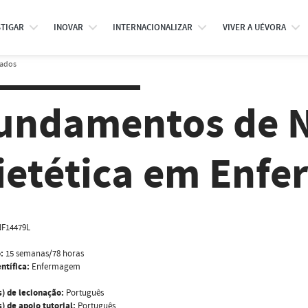
STIGAR
INOVAR
INTERNACIONALIZAR
VIVER A UÉVORA
rados
undamentos de N
ietética em Enf
F14479L
:
15 semanas/78 horas
ntífica:
Enfermagem
s) de lecionação:
Português
) de apoio tutorial:
Português