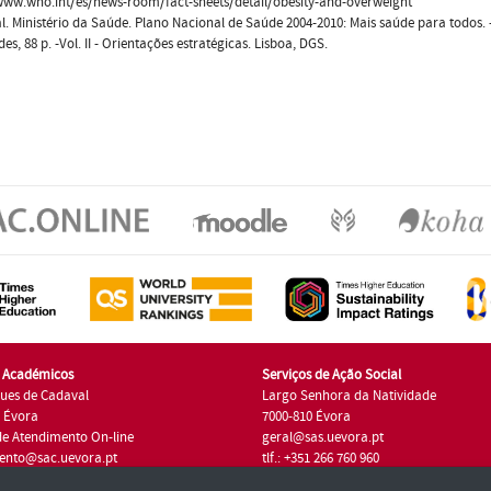
www.who.int/es/news-room/fact-sheets/detail/obesity-and-overweight
l. Ministério da Saúde. Plano Nacional de Saúde 2004-2010: Mais saúde para todos. - L
es, 88 p. -Vol. II - Orientações estratégicas. Lisboa, DGS.
s Académicos
Serviços de Ação Social
ues de Cadaval
Largo Senhora da Natividade
7 Évora
7000-810 Évora
de Atendimento On-line
geral@sas.uevora.pt
ento@sac.uevora.pt
tlf.: +351 266 760 960
1 266 760 220