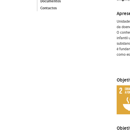
Documentos
Contactos
Apres
Unidade 
da doenç
O conhec
infantil
substanc
é fundam
como est
Objet
Objet