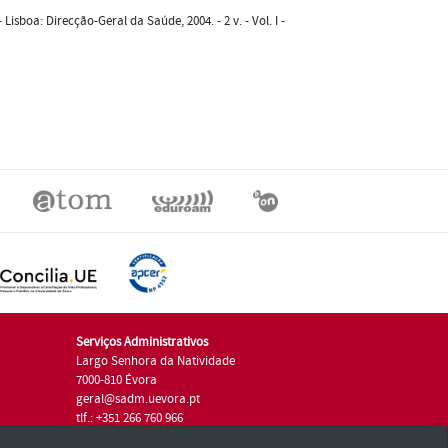
isboa: Direcção-Geral da Saúde, 2004. - 2 v. - Vol. I -
Serviços Administrativos
Largo Senhora da Natividade
7000-810 Évora
geral@sadm.uevora.pt
tlf.: +351 266 760 966