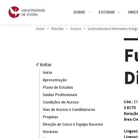
SOBRE
ESTUDAR
INVE
Início
Estudar
Cursos
Licenciaturas e Mestrados Integ
F
Voltar
D
Início
Apresentação
Plano de Estudos
Saídas Profissionais
Cód.:
EN
Condições de Acesso
3 ECTS
Vias de Acesso e Candidaturas
Duração
Propinas
Área Cie
Direção de Curso e Equipa Docente
Língua(
Horários
Língua(s