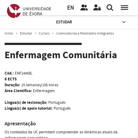
EN
ESTUDAR
Início
Estudar
Cursos
Licenciaturas e Mestrados Integrados
Enfermagem Comunitária
Cód.:
ENF14458L
6 ECTS
Duração:
15 semanas/156 horas
Área Científica:
Enfermagem
Língua(s) de lecionação:
Português
Língua(s) de apoio tutorial:
Português
Apresentação
Os conteúdos da UC permitem compreender as dinâmicas atuais da
enfermagem comunitária.