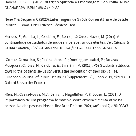
Dovera, D., S., T., (2017). Nutrição Aplicada à Enfermagem. São Paulo: NOVA
GUANABARA. ISBN 9788527712538.
Néné M & Sequeira C.(2020).Enfermagem de Saúde Comunitária e de Saúde
Pública. Lisboa: Lidel-Edições Técnicas , lda
Mendes, F., Gemito, L., Caldeira, E., Serra, I. & Casas-Novas, M. (2017). A
continuidade de cuidados de saúde na perspetiva dos utentes. Ver. Ciência &
Saúde Coletiva, 3(22),841-853 doi: 10.1590/1413-81232017223.26292015
-Gomez-Cantarino, S.; Espina-Jerez, B.; Dominguez-Isabel, P.; Bouzas-
Mosquera, C.; Dias, H.; Caldeira, E.; Sim-Sim, M. (2019). P16 Students attitudes
toward the patients sexuality versus the perception of their sexual life.
European Journal of Public Health 29 (Supplement_2), junho 2019, ckz093. 01.
Oxford University Press.1
-Reis, M., Casas-Novas, M.V., Serra, I., Magalhães, M. & Sousa, L. (2021). A
importância de um programa formativo sobre envelhecimento ativo na
perspetiva das pessoas idosas. Rev Bras Enferm. 2021;74(Suppl 2):e20190843