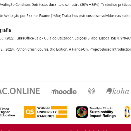
valiação Contínua: Dois testes durante o semestre (35% + 35%); Trabalhos práticos
e Avaliação por Exame: Exame (75%); Trabalhos práticos desenvolvidos nas aulas
grafia
, C. (2022). LibreOffice Calc - Guia do Utilizador. Edições Sílabo. Lisboa. ISBN: 978-9
 E. (2023). Python Crash Course, 3rd Edition: A Hands-On, Project-Based Introduct