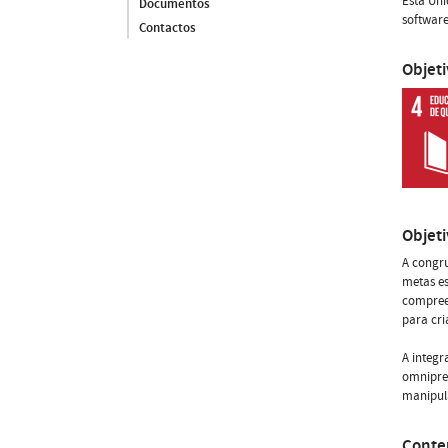
Esta Un
Documentos
software
Contactos
Objet
Objet
A congru
metas e
compreen
para cri
A integr
omnipres
manipula
Conte