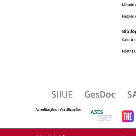
Método A
Método d
Biblio
Caldeira
Matthes,
Acreditações e Certificações