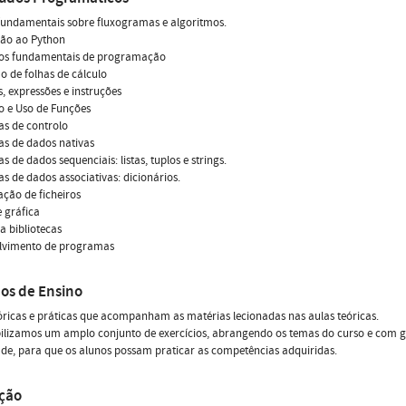
fundamentais sobre fluxogramas e algoritmos.
ção ao Python
os fundamentais de programação
ão de folhas de cálculo
s, expressões e instruções
o e Uso de Funções
as de controlo
as de dados nativas
s de dados sequenciais: listas, tuplos e strings.
as de dados associativas: dicionários.
ção de ficheiros
e gráfica
a bibliotecas
lvimento de programas
os de Ensino
óricas e práticas que acompanham as matérias lecionadas nas aulas teóricas.
ilizamos um amplo conjunto de exercícios, abrangendo os temas do curso e com g
ade, para que os alunos possam praticar as competências adquiridas.
ação