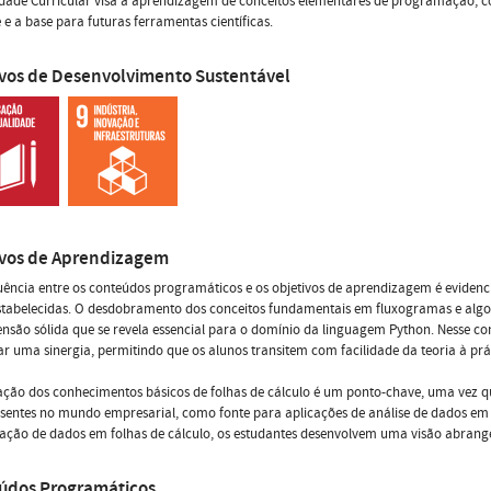
idade Curricular visa a aprendizagem de conceitos elementares de programação, 
 e a base para futuras ferramentas científicas.
ivos de Desenvolvimento Sustentável
ivos de Aprendizagem
ência entre os conteúdos programáticos e os objetivos de aprendizagem é evidenc
stabelecidas. O desdobramento dos conceitos fundamentais em fluxogramas e algo
são sólida que se revela essencial para o domínio da linguagem Python. Nesse c
ar uma sinergia, permitindo que os alunos transitem com facilidade da teoria à prá
ação dos conhecimentos básicos de folhas de cálculo é um ponto-chave, uma vez qu
entes no mundo empresarial, como fonte para aplicações de análise de dados em 
ção de dados em folhas de cálculo, os estudantes desenvolvem uma visão abrange
údos Programáticos