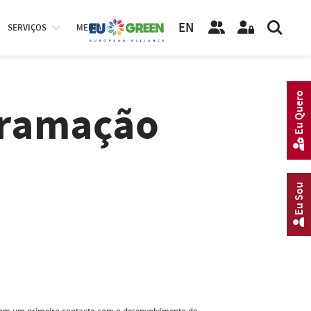
EN
SERVIÇOS
MEDIA
Eu Quero
gramação
Eu Sou