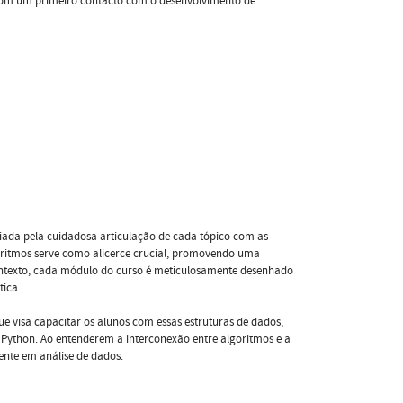
com um primeiro contacto com o desenvolvimento de
iada pela cuidadosa articulação de cada tópico com as
ritmos serve como alicerce crucial, promovendo uma
ontexto, cada módulo do curso é meticulosamente desenhado
tica.
e visa capacitar os alunos com essas estruturas de dados,
Python. Ao entenderem a interconexão entre algoritmos e a
nte em análise de dados.