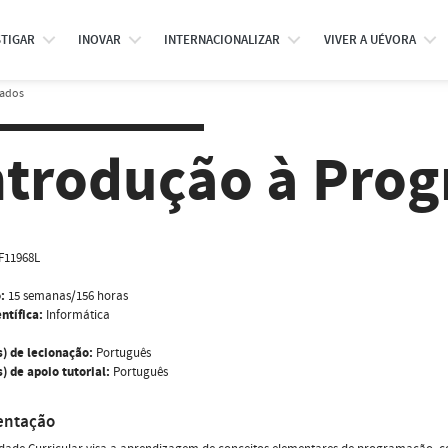
STIGAR
INOVAR
INTERNACIONALIZAR
VIVER A UÉVORA
rados
ntrodução à Pro
F11968L
:
15 semanas/156 horas
ntífica:
Informática
s) de lecionação:
Português
) de apoio tutorial:
Português
entação