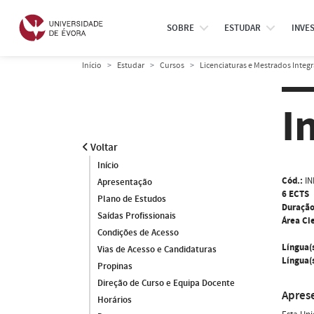
SOBRE
ESTUDAR
INVE
Início
Estudar
Cursos
Licenciaturas e Mestrados Integ
I
Voltar
Início
Cód.:
IN
Apresentação
6 ECTS
Plano de Estudos
Duração
Saídas Profissionais
Área Cie
Condições de Acesso
Língua(
Vias de Acesso e Candidaturas
Língua(s
Propinas
Direção de Curso e Equipa Docente
Apres
Horários