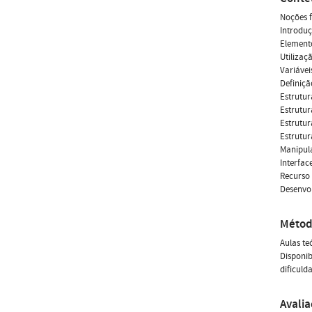
Noções 
Introdu
Element
Utilizaç
Variávei
Definiçã
Estrutur
Estrutur
Estrutura
Estrutur
Manipula
Interfac
Recurso 
Desenvo
Métod
Aulas te
Disponib
dificuld
Avali