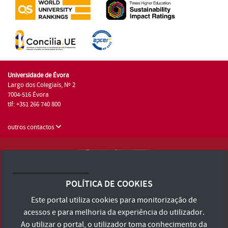
Universidade de Évora
Largo dos Colegiais, Nº 2
7004-516 Évora
tlf: +351 266 740 800
outros contactos
Universidade de Évora © 2026
Consulte os Termos e Condições e Política de Privacidade
POLÍTICA DE COOKIES
Declaração de Acessibilidade
Este portal utiliza cookies para monitorização de
acessos e para melhoria da experiência do utilizador.
Ao utilizar o portal, o utilizador toma conhecimento da