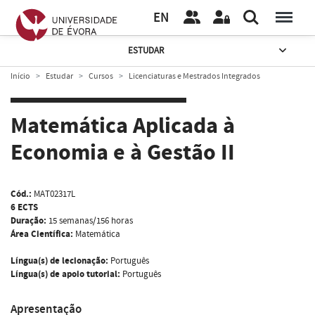
EN
ESTUDAR
Início
Estudar
Cursos
Licenciaturas e Mestrados Integrados
Matemática Aplicada à
Economia e à Gestão II
Cód.:
MAT02317L
6 ECTS
Duração:
15 semanas/156 horas
Área Científica:
Matemática
Língua(s) de lecionação:
Português
Língua(s) de apoio tutorial:
Português
Apresentação