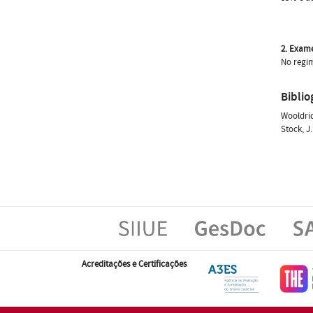
2. Exam
No regim
Biblio
Wooldrid
Stock, J
Acreditações e Certificações