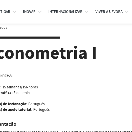
STIGAR
INOVAR
INTERNACIONALIZAR
VIVER A UÉVORA
rados
conometria I
N02358L
:
15 semanas/156 horas
ntífica:
Economia
s) de lecionação:
Português
) de apoio tutorial:
Português
entação