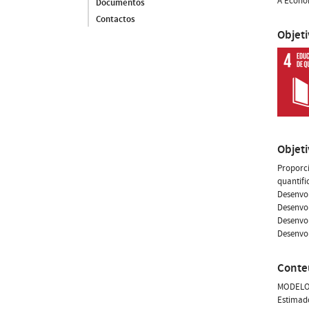
A Econom
Documentos
Contactos
Objet
Objet
Proporci
quantifi
Desenvol
Desenvol
Desenvol
Desenvol
Conte
MODELO 
Estimad