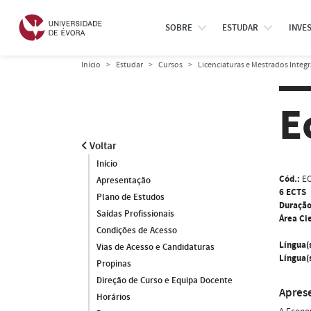
SOBRE
ESTUDAR
INVE
Início
Estudar
Cursos
Licenciaturas e Mestrados Integ
E
Voltar
Início
Cód.:
EC
Apresentação
6 ECTS
Plano de Estudos
Duração
Saídas Profissionais
Área Cie
Condições de Acesso
Língua(
Vias de Acesso e Candidaturas
Língua(s
Propinas
Direção de Curso e Equipa Docente
Apres
Horários