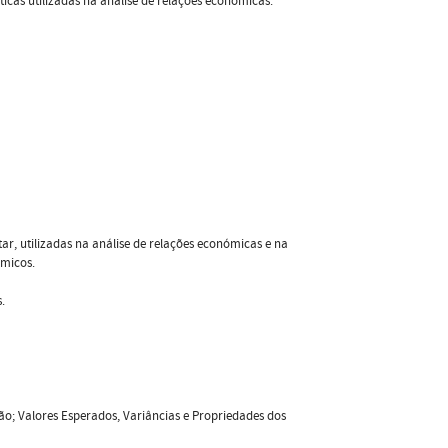
ticas utilizadas na análise de relações económicas.
tar, utilizadas na análise de relações económicas e na
ómicos.
.
 Valores Esperados, Variâncias e Propriedades dos