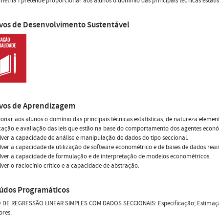
etria I pretende proporcionar aos alunos o domínio das principais técnicas estatís
ivos de Desenvolvimento Sustentável
ivos de Aprendizagem
onar aos alunos o domínio das principais técnicas estatísticas, de natureza elemen
cação e avaliação das leis que estão na base do comportamento dos agentes econ
ver a capacidade de análise e manipulação de dados do tipo seccional.
ver a capacidade de utilização de software econométrico e de bases de dados reais
ver a capacidade de formulação e de interpretação de modelos econométricos.
ver o raciocínio crítico e a capacidade de abstração.
údos Programáticos
DE REGRESSÃO LINEAR SIMPLES COM DADOS SECCIONAIS: Especificação; Estimação;
ores.