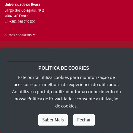
Universidade de Évora
Largo dos Colegiais, Nº 2
7004-516 Évora
tlf: +351 266 740 800
outros contactos
Universidade de Évora © 2026
Consulte os Termos e Condições e Política de Privacidade
POLÍTICA DE COOKIES
Declaração de Acessibilidade
Este portal utiliza cookies para monitorização de
acessos e para melhoria da experiência do utilizador.
Ao utilizar o portal, o utilizador toma conhecimento da
nossa
Política de Privacidade
e consente a utilização
de cookies.
Saber Mais
Fechar
Eu Sou
Eu Quero