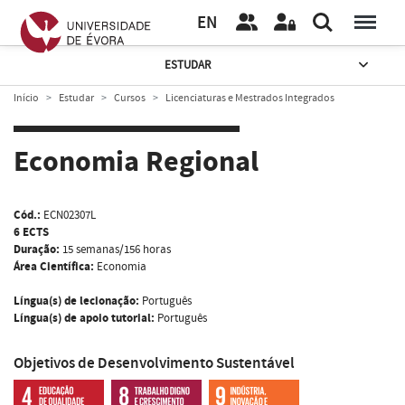
EN
ESTUDAR
Início
Estudar
Cursos
Licenciaturas e Mestrados Integrados
Economia Regional
Cód.:
ECN02307L
6 ECTS
Duração:
15 semanas/156 horas
Área Científica:
Economia
Língua(s) de lecionação:
Português
Língua(s) de apoio tutorial:
Português
Objetivos de Desenvolvimento Sustentável