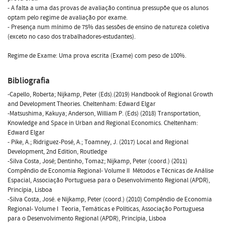
- A falta a uma das provas de avaliação continua pressupõe que os alunos
optam pelo regime de avaliação por exame.
- Presença num mínimo de 75% das sessões de ensino de natureza coletiva
(exceto no caso dos trabalhadores-estudantes).
Regime de Exame: Uma prova escrita (Exame) com peso de 100%.
Bibliografia
-Capello, Roberta; Nijkamp, Peter (Eds).(2019) Handbook of Regional Growth
and Development Theories. Cheltenham: Edward Elgar
-Matsushima, Kakuya; Anderson, William P. (Eds) (2018) Transportation,
Knowledge and Space in Urban and Regional Economics. Cheltenham:
Edward Elgar
- Pike, A.; Ridriguez-Posé, A.; Toamney, J. (2017) Local and Regional
Development, 2nd Edition, Routledge
-Silva Costa, José; Dentinho, Tomaz; Nijkamp, Peter (coord.) (2011)
Compêndio de Economia Regional- Volume II  Métodos e Técnicas de Análise
Espacial, Associação Portuguesa para o Desenvolvimento Regional (APDR),
Princípia, Lisboa
-Silva Costa, José. e Nijkamp, Peter (coord.) (2010) Compêndio de Economia
Regional- Volume I  Teoria, Temáticas e Políticas, Associação Portuguesa
para o Desenvolvimento Regional (APDR), Princípia, Lisboa