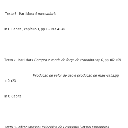
Texto 6 - Karl Marx
A mercadoria
In O Capital, capítulo 1, pp 15-19 e 41-49
Texto 7 - Karl Marx
Compra e venda de força de trabalho
cap 6, pp 102-109
Produção de valor de uso e produção de mais-valia
,pp
110-123
In O Capital
Texto 8 - Alfred Marshal
Princípios de Economia
(versão espanhola)