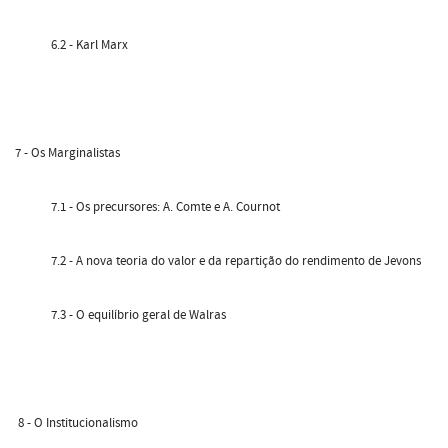
6.2 - Karl Marx
7 - Os Marginalistas
7.1 - Os precursores: A. Comte e A. Cournot
7.2 - A nova teoria do valor e da repartição do rendimento de Jevons
7.3 - O equilíbrio geral de Walras
8 - O Institucionalismo