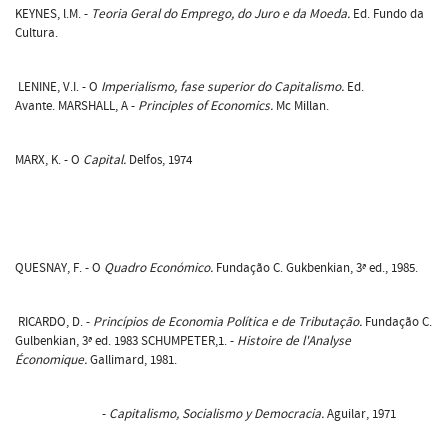
KEYNES, l.M. -
Teoria Geral do Emprego, do Juro e da Moeda.
Ed. Fundo da
Cultura.
LENINE, V.I. - O
Imperialismo, fase superior do Capitalismo.
Ed.
Avante. MARSHALL, A -
PrincipIes of Economics.
Mc Millan.
MARX, K. - O
Capital.
Delfos, 1974
QUESNAY, F. - O
Quadro Económico.
Fundação C. Gukbenkian, 3ª ed., 1985.
RICARDO, D. -
Princípios de Economia Política e de Tributação.
Fundação C.
Gulbenkian, 3ª ed. 1983 SCHUMPETER,1. -
Histoire de l'Analyse
Économique.
Gallimard, 1981.
-
Capitalismo, Socialismo y Democracia.
Aguilar, 1971