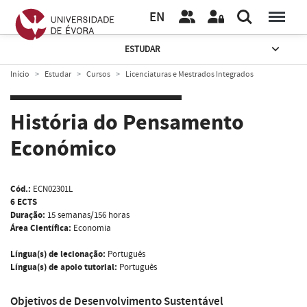
EN
ESTUDAR
Início
Estudar
Cursos
Licenciaturas e Mestrados Integrados
História do Pensamento
Económico
Cód.:
ECN02301L
6 ECTS
Duração:
15 semanas/156 horas
Área Científica:
Economia
Língua(s) de lecionação:
Português
Língua(s) de apoio tutorial:
Português
Objetivos de Desenvolvimento Sustentável