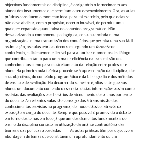
objectivos fundamentais da disciplina, é obrigatório o fornecimento aos
alunos dos instrumentos que permitam o seu desenvolvimento. Ora, as aulas
práticas constituem o momento ideal para tal exercício, pelo que delas se
não deve abdicar, com o propósito, decerto louvável, de permitir uma
qualquer expansão quantitativa do conteúdo programático. Não
desvalorizando a componente pedagógica, consubstanciada numa
organização e numa transmissão dos conteúdos que permita uma sua fácil
assimilação, as aulas teóricas decorrem segundo um
formato
de
conferência, suficientemente flexível para autorizar momentos de diálogo
que contribuem tanto para uma maior eficiência na transmissão dos
conhecimentos como para o estreitamento da relação entre professor e
aluno. Na primeira aula teórica procede-se à apresentação da disciplina, dos
seus objectivos, do conteúdo programático e da bibliografia e dos métodos
de ensino e de avaliação. No decorrer do semestre é, aliás, entregue aos
alunos um documento contendo o essencial destas informações assim como
as datas das avaliações e os horários de atendimento dos alunos por parte
do docente. As restantes aulas são consagradas à transmissão dos
conhecimentos previstos no programa, de modo clássico, através da
exposição a cargo do docente. Sempre que possível é promovido o debate
em torno dos temas em foco já que um dos elementos fundamentais do
ensino da disciplina consiste na utilização da análise contraditória das
teorias e das políticas abordadas As aulas práticas têm por objectivo a
abordagem de temas que constituem um aprofundamento ou um