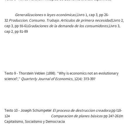
Generalizaciones
o
leyes económicas
,Livro 1, cap 3, pp 26-
32
Produccion. Consumo. Trabajo. Artículos de primera necesidad
,Livro 2,
cap 3, pp 55-61
Gradaciones de la demanda de los consumidores
,Livro 3,
cap 2, pp 81-89
Texto 9 - Thorstein Veblen (1898). “Why is economics not an evolutionary
science?,”
Quarterly Journal of Economics
, 12(4): 373-397
Texto 10 - Joseph Schumpeter
EI proceso de destruccion creadora
,pp l18-
124
Comparacion de planes básicos
pp 247-261In
Capitalismo, Socialismo y Democracia