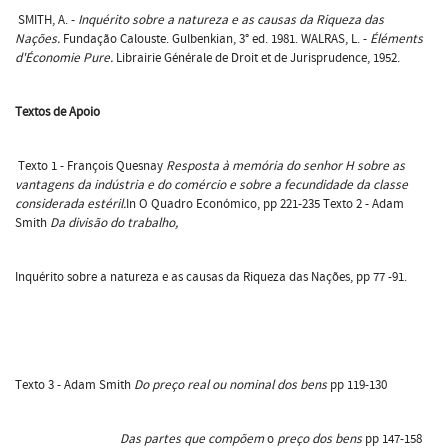
SMITH, A. -
Inquérito sobre a natureza e as causas da Riqueza das
Nações.
Fundação Calouste. Gulbenkian, 3° ed. 1981. WALRAS, L. -
Éléments
d'Économie Pure.
Librairie Générale de Droit et de Jurisprudence, 1952.
Textos de Apoio
Texto 1 - François Quesnay
Resposta à memória do senhor H sobre as
vantagens da indústria e do comércio e sobre a fecundidade da classe
considerada estéril.
In O Quadro Económico, pp 221-235 Texto 2 - Adam
Smith
Da divisão do trabalho,
Inquérito sobre a natureza e as causas da Riqueza das Nações, pp 77 -91.
Texto 3 - Adam Smith
Do preço real ou nominal dos bens
pp 119-130
Das partes que compõem
o
preço dos bens
pp 147-158