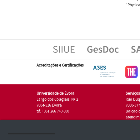
"Physica
Acreditações e Certificações
Universidade de Évora
Serviço
Largo dos Colegiais, Nº 2
Rua Duq
7004-516 Évora
7000-57
tlf: +351 266 740 800
Balcão 
atendim
tlf.: +35