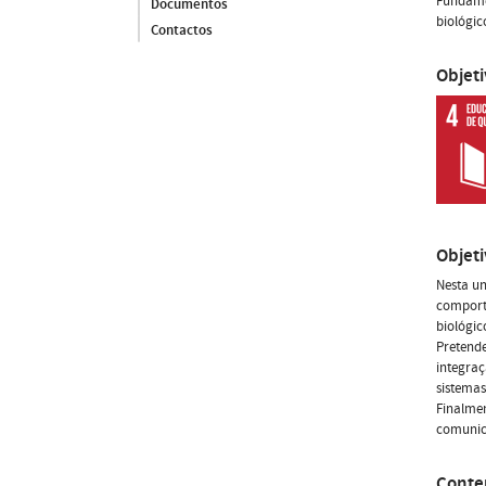
Fundame
Documentos
biológic
Contactos
Objet
Objet
Nesta un
comport
biológic
Pretende
integraç
sistemas
Finalmen
comunica
Conte