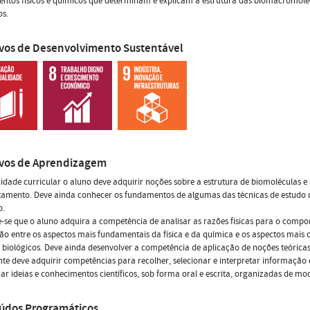
ntos físicos e químicos que determinam e explicam a estrutura das biomacromolé
os.
ivos de Desenvolvimento Sustentável
ivos de Aprendizagem
idade curricular o aluno deve adquirir noções sobre a estrutura de biomoléculas e 
amento. Deve ainda conhecer os fundamentos de algumas das técnicas de estudo 
o.
-se que o aluno adquira a competência de analisar as razões físicas para o compo
ão entre os aspectos mais fundamentais da física e da química e os aspectos mai
 biológicos. Deve ainda desenvolver a competência de aplicação de noções teórica
te deve adquirir competências para recolher, selecionar e interpretar informação ci
r ideias e conhecimentos científicos, sob forma oral e escrita, organizadas de mod
údos Programáticos