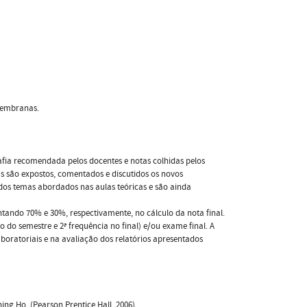
 membranas.
afia recomendada pelos docentes e notas colhidas pelos
as são expostos, comentados e discutidos os novos
 dos temas abordados nas aulas teóricas e são ainda
ando 70% e 30%, respectivamente, no cálculo da nota final.
 do semestre e 2ª frequência no final) e/ou exame final. A
ratoriais e na avaliação dos relatórios apresentados
hing Ho, (Pearson Prentice Hall, 2006)