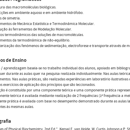
tura das macromoléculas biológicas.
racções em ambiente aquoso e em ambiente hidrófobo.
s de simetria.
mentos de Mecânica Estatística e Termodinâmica Molecular.
dução às ferramentas de Modelação Molecular.
ctos termodinâmicos das soluções de macromoléculas.
amentos da termodinâmica de não-equilíbrio.
terização dos fenómenos de sedimentação, electroforese e transporte através de
os de Ensino
 / aprendizagem baseia-se no trabalho individual dos alunos, apoiado em bibliogr
uer durante as aulas quer na pesquisa realizada individualmente. Nas aulas teóric
entos. Nas aulas práticas, são realizadas experiências em laboratório ilustrativas
os exercícios de aplicação dos princípios que são leccionados.
ção é constituída por uma componente teórica e uma componente prática represent
ente teórica é avaliada mediante realização de 2 frequências (1ª frequência a meio
te prática é avaliada com base no desempenho demonstrado durante as aulas labo
ntes às mesmas aulas.
grafia
les of Physical Biochemistry, 2nd Ed.", Kensal E. van Holde, W. Curtis Johnson e P. S