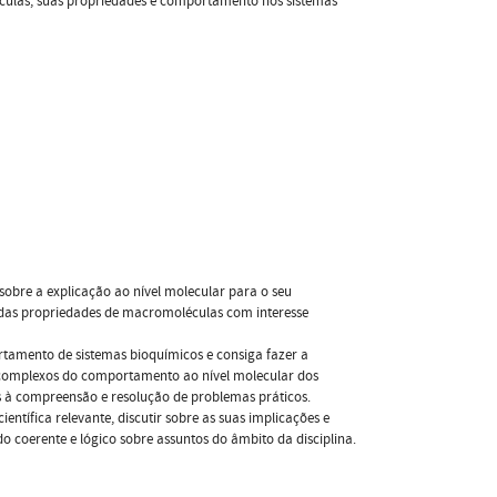
culas, suas propriedades e comportamento nos sistemas
sobre a explicação ao nível molecular para o seu
das propriedades de macromoléculas com interesse
rtamento de sistemas bioquímicos e consiga fazer a
s complexos do comportamento ao nível molecular dos
s à compreensão e resolução de problemas práticos.
entífica relevante, discutir sobre as suas implicações e
o coerente e lógico sobre assuntos do âmbito da disciplina.