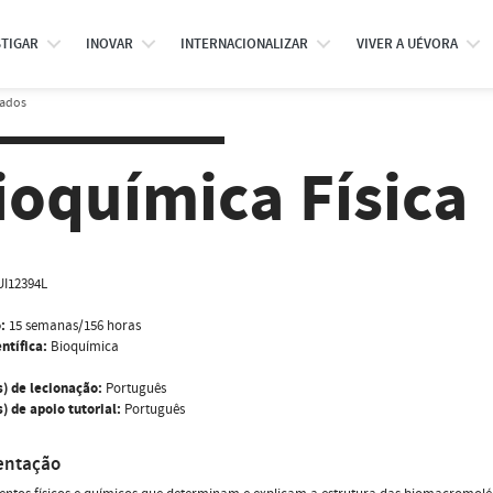
STIGAR
INOVAR
INTERNACIONALIZAR
VIVER A UÉVORA
rados
ioquímica Física
I12394L
:
15 semanas/156 horas
ntífica:
Bioquímica
s) de lecionação:
Português
) de apoio tutorial:
Português
entação