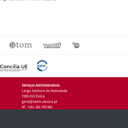
Serviços Administrativos
Largo Senhora da Natividade
7000-810 Évora
geral@sadm.uevora.pt
tlf.: +351 266 760 966