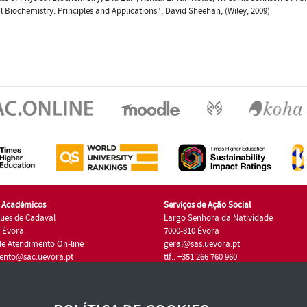
l Biochemistry: Principles and Applications", David Sheehan, (Wiley, 2009)
s Académicos
Serviços de Ação Social
ues de Cadaval
Largo Senhora da Natividade
7 Évora
7000-810 Évora
de Atendimento On-line
geral@sas.uevora.pt
ento@sac.uevora.pt
tlf.: +351 266 760 960
1 266 760 220