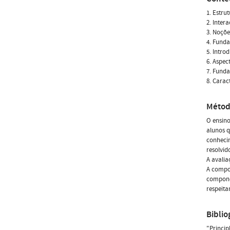
1. Estru
2. Inte
3. Noçõe
4. Funda
5. Intro
6. Aspe
7. Fund
8. Carac
Métod
O ensino
alunos q
conhecim
resolvid
A avalia
A compon
componen
respeita
Biblio
"Princip