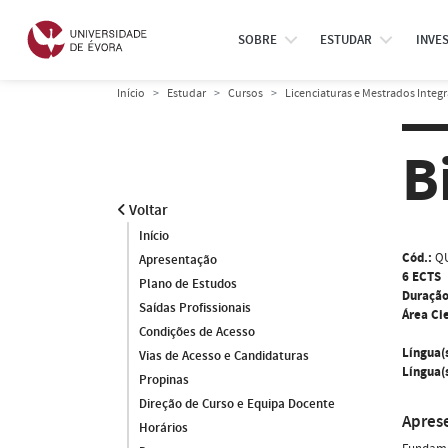
SOBRE
ESTUDAR
INVE
Início
Estudar
Cursos
Licenciaturas e Mestrados Integ
B
Voltar
Início
Cód.:
QU
Apresentação
6 ECTS
Plano de Estudos
Duração
Saídas Profissionais
Área Cie
Condições de Acesso
Língua(
Vias de Acesso e Candidaturas
Língua(s
Propinas
Direção de Curso e Equipa Docente
Apres
Horários