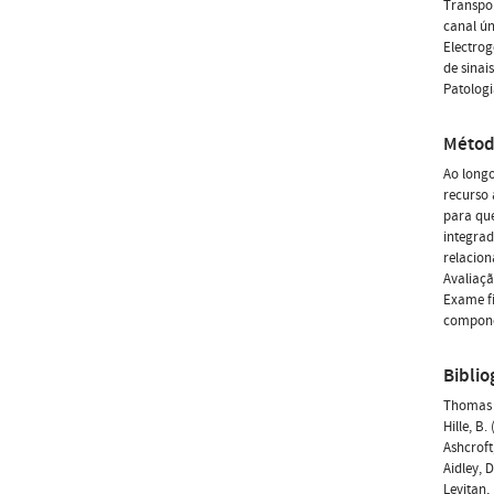
Transpor
canal ún
Electrog
de sinai
Patologi
Métod
Ao longo
recurso 
para que
integrad
relacion
Avaliaçã
Exame fi
componen
Biblio
Thomas F
Hille, B
Ashcroft
Aidley, 
Levitan,