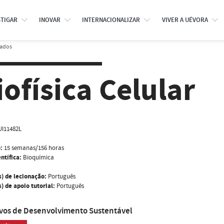
STIGAR
INOVAR
INTERNACIONALIZAR
VIVER A UÉVORA
rados
iofísica Celular
I11482L
:
15 semanas/156 horas
ntífica:
Bioquímica
s) de lecionação:
Português
) de apoio tutorial:
Português
ivos de Desenvolvimento Sustentável