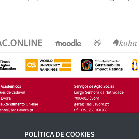
s Académicos
Serviços de Ação Social
ues de Cadaval
Largo Senhora da Natividade
7 Évora
7000-810 Évora
de Atendimento On-line
geral@sas.uevora.pt
ento@sac.uevora.pt
tlf.: +351 266 760 960
1 266 760 220
POLÍTICA DE COOKIES