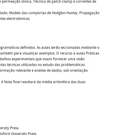
 e permeação iónica; Técnica de patch-clamp e correntes de
trolado; Modelo das comportas de Hodgkin-Huxley. Propagação
ntes electrotónicas.
gramáticos definidos. As aulas serão leccionadas mediante o
ambém para visualizar exemplos. O recurso a aulas Práticas
rabalhos experimentais que visam fornecer uma visão
das técnicas utilizadas no estudo das problemáticas
nformação relevante e análise de dados, sob orientação.
A Nota final resultará da média aritmética das duas
ersity Press.
Oxford University Press.