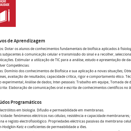
ivos de Aprendizagem
os: Dotar os alunos de conhecimentos fundamentais de biofísica aplicados à fisio
os subjacentes à comunicação celular e transmissão do sinal e a recolher, seleccionar
licações. Estimular a utilização de TIC para a análise, estudo e apresentação de da
lver Competências:
cas: Domínio dos conhecimentos de Biofísica e sua aplicação a novas situações; Obt
eses, avaliação de resultados; capacidade crítica, rigor e comportamento ético. Té
 experimental; Análise de dados; Inter-pessoais: Trabalho em equipa; Tomada de dec
scrita: Elaboração de comunicações oral e escrita de conhecimentos científicos no â
údos Programáticos
lectrólitos em biologia. Difusão e permeabilidade em membranas.
ricidade: fenómenos eléctricos nas células; resistência e capacidade membranare
 e registo electrofisiológico. Propriedades eléctricas passivas da membrana ce
Hodgkin-Katz e coeficientes de permeabilidade a iões.