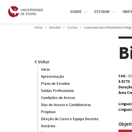
SOBRE
ESTUDAR
INVE
Início
Estudar
Cursos
Licenciaturas e Mestrados Integ
B
Voltar
Início
Cód.:
QU
Apresentação
6 ECTS
Plano de Estudos
Duração
Saídas Profissionais
Área Cie
Condições de Acesso
Língua(
Vias de Acesso e Candidaturas
Língua(s
Propinas
Direção de Curso e Equipa Docente
Objet
Horários