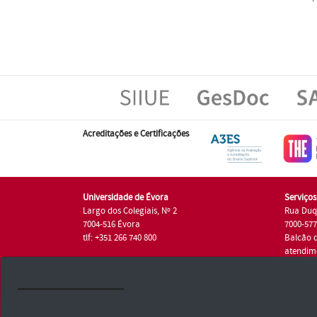
Acreditações e Certificações
Universidade de Évora
Serviço
Largo dos Colegiais, Nº 2
Rua Duq
7004-516 Évora
7000-57
tlf: +351 266 740 800
Balcão 
atendim
tlf.: +35