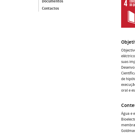
Documentos
Contactos
Objet
Objectiv
eléctric
suas imp
Desenvo
Científi
de hipót
execução
oral e e
Conte
Água e e
Bioelect
membrana
Goldman-