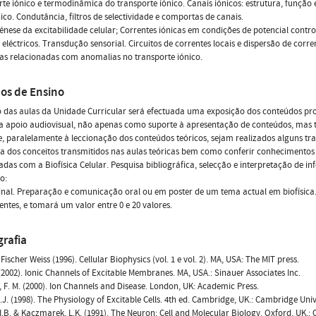
te iónico e termodinâmica do transporte iónico. Canais iónicos: estrutura, função
ico. Condutância, filtros de selectividade e comportas de canais.
énese da excitabilidade celular; Correntes iónicas em condições de potencial con
s eléctricos. Transdução sensorial. Circuitos de correntes locais e dispersão de corre
as relacionadas com anomalias no transporte iónico.
os de Ensino
 das aulas da Unidade Curricular será efectuada uma exposição dos conteúdos pro
a apoio audiovisual, não apenas como suporte à apresentação de conteúdos, mas t
, paralelamente à leccionação dos conteúdos teóricos, sejam realizados alguns t
a dos conceitos transmitidos nas aulas teóricas bem como conferir conhecimentos 
adas com a Biofísica Celular. Pesquisa bibliográfica, selecção e interpretação de i
o:
nal. Preparação e comunicação oral ou em poster de um tema actual em biofísica. 
tes, e tomará um valor entre 0 e 20 valores.
grafia
ischer Weiss (1996). Cellular Biophysics (vol. 1 e vol. 2). MA, USA: The MIT press.
. (2002). Ionic Channels of Excitable Membranes. MA, USA.: Sinauer Associates Inc.
, F. M. (2000). Ion Channels and Disease. London, UK: Academic Press.
D.J. (1998). The Physiology of Excitable Cells. 4th ed. Cambridge, UK.: Cambridge Univ
 I.B. & Kaczmarek, L.K. (1991). The Neuron: Cell and Molecular Biology. Oxford, UK.: 