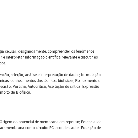
logia celular, designadamente, compreender os fenómenos
 e interpretar informação científica relevante e discutir as
dos.
enção, seleção, análise e interpretação de dados; formulação
cnicas: conhecimentos das técnicas biofísicas; Planeamento e
isão; Partilha; Autocrítica; Aceitação de crítica. Expressão
mbito da Biofísica.
s; Origem do potencial de membrana em repouso; Potencial de
lular: membrana como circuito RC e condensador. Equação de