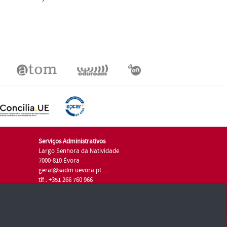
Serviços Administrativos
Largo Senhora da Natividade
7000-810 Évora
geral@sadm.uevora.pt
tlf.: +351 266 760 966