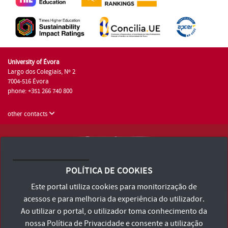
University of Évora
Largo dos Colegiais, Nº 2
7004-516 Évora
phone: +351 266 740 800
other contacts
University of Évora © 2026
Terms and Conditions and Privacy Policy
POLÍTICA DE COOKIES
Accessibility Statement
Este portal utiliza cookies para monitorização de
acessos e para melhoria da experiência do utilizador.
Ao utilizar o portal, o utilizador toma conhecimento da
nossa
Política de Privacidade
e consente a utilização