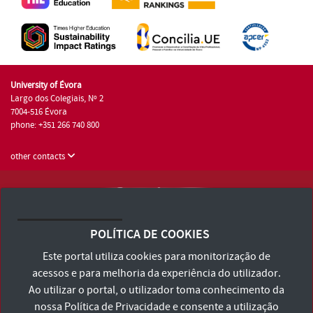
University of Évora
Largo dos Colegiais, Nº 2
7004-516 Évora
phone: +351 266 740 800
other contacts
University of Évora © 2026
Terms and Conditions and Privacy Policy
POLÍTICA DE COOKIES
Accessibility Statement
Este portal utiliza cookies para monitorização de
acessos e para melhoria da experiência do utilizador.
Ao utilizar o portal, o utilizador toma conhecimento da
nossa
Política de Privacidade
e consente a utilização