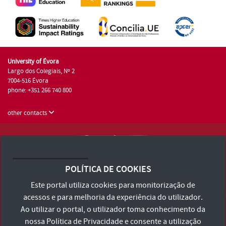
University of Évora
Largo dos Colegiais, Nº 2
7004-516 Évora
phone: +351 266 740 800
other contacts
University of Évora © 2026
Terms and Conditions and Privacy Policy
POLÍTICA DE COOKIES
Accessibility Statement
Este portal utiliza cookies para monitorização de
acessos e para melhoria da experiência do utilizador.
Ao utilizar o portal, o utilizador toma conhecimento da
nossa
Política de Privacidade
e consente a utilização