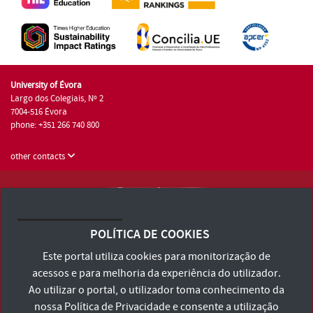
University of Évora
Largo dos Colegiais, Nº 2
7004-516 Évora
phone: +351 266 740 800
other contacts
University of Évora © 2026
Terms and Conditions and Privacy Policy
POLÍTICA DE COOKIES
Accessibility Statement
Este portal utiliza cookies para monitorização de
acessos e para melhoria da experiência do utilizador.
Ao utilizar o portal, o utilizador toma conhecimento da
nossa
Política de Privacidade
e consente a utilização