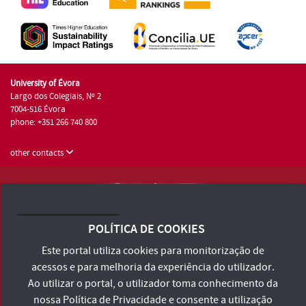
University of Évora
Largo dos Colegiais, Nº 2
7004-516 Évora
phone: +351 266 740 800
other contacts
University of Évora © 2026
Terms and Conditions and Privacy Policy
POLÍTICA DE COOKIES
Accessibility Statement
Este portal utiliza cookies para monitorização de
acessos e para melhoria da experiência do utilizador.
Ao utilizar o portal, o utilizador toma conhecimento da
nossa
Política de Privacidade
e consente a utilização