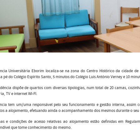
ncia Universitária Eborim localiza-se na zona do Centro Histórico da cidade de É
a pé do Colégio Espírito Santo, 5 minutos do Colégio Luis António Verney e 10 mi
idência dispõe de quartos com diversas tipologias, num total de 20 camas, cozinha
ia, TV e internet WI-FI.
ência tem um/uma responsável pelo seu funcionamento e gestão interna, assim 
tos a alojamento, efetuando ainda o acompanhamento dos mesmos durante o seu
as e condições de acesso relativas ao alojamento estão definidas em Regulam
indível que tome conhecimento do mesmo.