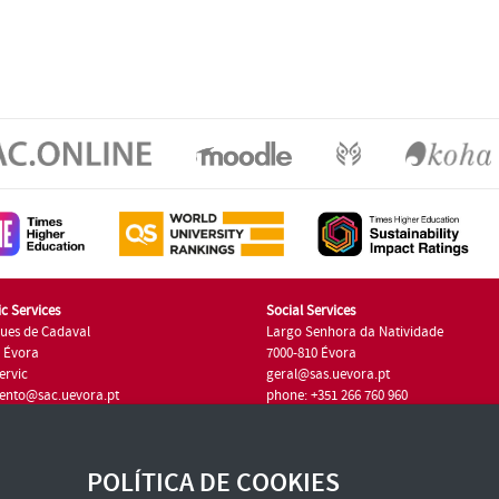
c Services
Social Services
ues de Cadaval
Largo Senhora da Natividade
7 Évora
7000-810 Évora
ervic
geral@sas.uevora.pt
ento@sac.uevora.pt
phone: +351 266 760 960
351 266 760 220
POLÍTICA DE COOKIES