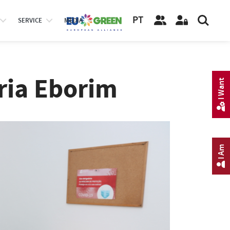
PT
SERVICE
MEDIA
ria Eborim
I Want
I Am