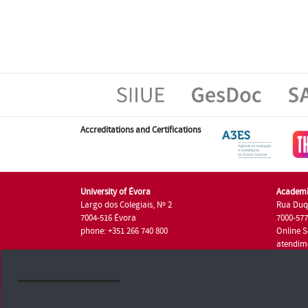
Accreditations and Certifications
University of Évora
Academi
Largo dos Colegiais, Nº 2
Rua Duq
7004-516 Évora
7000-57
phone: +351 266 740 800
Online S
atendim
phone: +