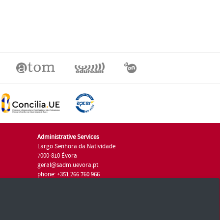
Administrative Services
Largo Senhora da Natividade
7000-810 Évora
geral@sadm.uevora.pt
phone: +351 266 760 966