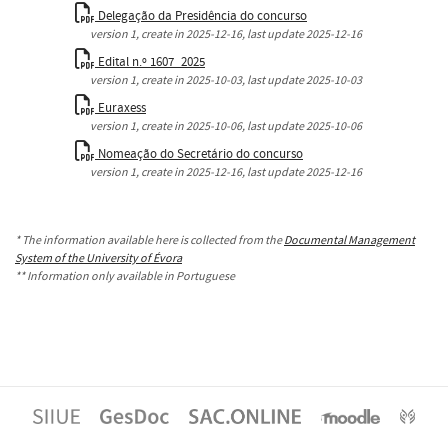
Delegação da Presidência do concurso
version
1
, create in
2025-12-16
, last update
2025-12-16
Edital n.º 1607_2025
version
1
, create in
2025-10-03
, last update
2025-10-03
Euraxess
version
1
, create in
2025-10-06
, last update
2025-10-06
Nomeação do Secretário do concurso
version
1
, create in
2025-12-16
, last update
2025-12-16
* The information available here is collected from the
Documental Management
System of the University of Évora
** Information only available in Portuguese