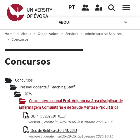
PT
ABOUT
Home
About
Organization
Services
Administrative Services
Concursos
Concursos
Concursos
Pessoal docente / Teaching Staff
2025
Conc. Internacional Prof. Adjunto na área disciplinar de
Enfermagem Comunitária e de Saúde Mental e Psiquiátrica
BEP_OE202510_0117
version
1
, create in
2025-10-06
, last update
2025-10-06
Dec de Retificação 945/2025
version
1
, create in
2025-10-15
, last update
2025-10-15