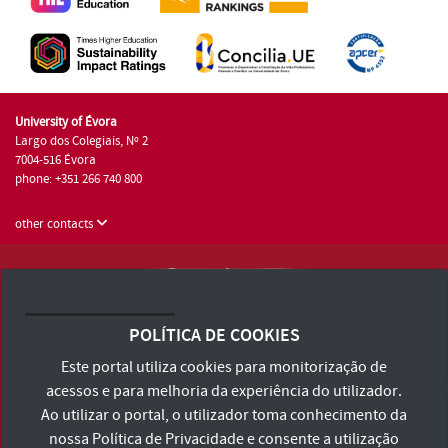
University of Évora
Largo dos Colegiais, Nº 2
7004-516 Évora
phone: +351 266 740 800
other contacts
University of Évora © 2026
Terms and Conditions and Privacy Policy
POLÍTICA DE COOKIES
Accessibility Statement
Este portal utiliza cookies para monitorização de
acessos e para melhoria da experiência do utilizador.
Ao utilizar o portal, o utilizador toma conhecimento da
nossa
Política de Privacidade
e consente a utilização