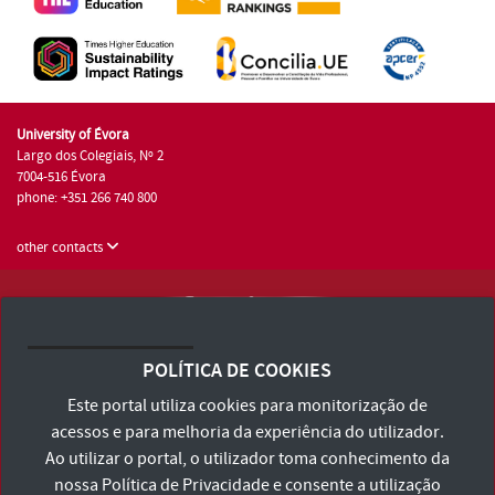
University of Évora
Largo dos Colegiais, Nº 2
7004-516 Évora
phone: +351 266 740 800
other contacts
University of Évora © 2026
Terms and Conditions and Privacy Policy
POLÍTICA DE COOKIES
Accessibility Statement
Este portal utiliza cookies para monitorização de
acessos e para melhoria da experiência do utilizador.
Ao utilizar o portal, o utilizador toma conhecimento da
nossa
Política de Privacidade
e consente a utilização