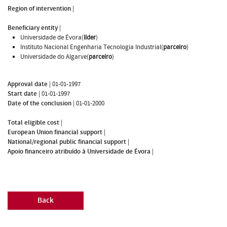
Region of intervention
|
Beneficiary entity
|
Universidade de Évora(
líder
)
Instituto Nacional Engenharia Tecnologia Industrial(
parceiro
)
Universidade do Algarve(
parceiro
)
Approval date
|
01-01-1997
Start date
|
01-01-1997
Date of the conclusion
|
01-01-2000
Total eligible cost
|
European Union financial support
|
National/regional public financial support
|
Apoio financeiro atribuído à Universidade de Évora
|
Back