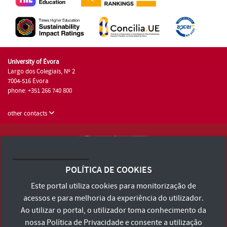
University of Évora
Largo dos Colegiais, Nº 2
7004-516 Évora
phone: +351 266 740 800
other contacts
University of Évora © 2026
Terms and Conditions and Privacy Policy
POLÍTICA DE COOKIES
Accessibility Statement
Este portal utiliza cookies para monitorização de
acessos e para melhoria da experiência do utilizador.
Ao utilizar o portal, o utilizador toma conhecimento da
nossa
Política de Privacidade
e consente a utilização