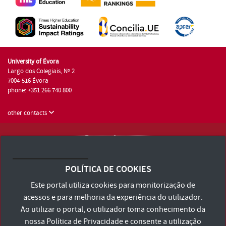
University of Évora
Largo dos Colegiais, Nº 2
7004-516 Évora
phone: +351 266 740 800
other contacts
University of Évora © 2026
Terms and Conditions and Privacy Policy
POLÍTICA DE COOKIES
Accessibility Statement
Este portal utiliza cookies para monitorização de
acessos e para melhoria da experiência do utilizador.
Ao utilizar o portal, o utilizador toma conhecimento da
nossa
Política de Privacidade
e consente a utilização