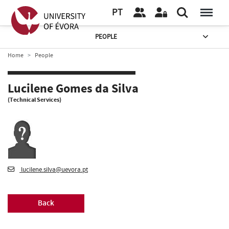
PT
PEOPLE
Home
People
Lucilene Gomes da Silva
(Technical Services)
lucilene.silva@uevora.pt
Back