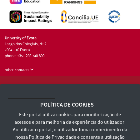
University of Évora
Largo dos Colegiais, Nº 2
7004-516 Évora
phone: +351 266 740 800
other contacts
University of Évora © 2026
Terms and Conditions and Privacy Policy
POLÍTICA DE COOKIES
Accessibility Statement
Este portal utiliza cookies para monitorização de
acessos e para melhoria da experiência do utilizador.
Ao utilizar o portal, o utilizador toma conhecimento da
nossa
Política de Privacidade
e consente a utilização