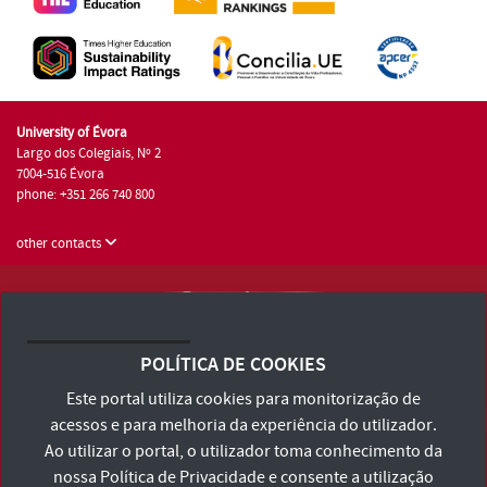
University of Évora
Largo dos Colegiais, Nº 2
7004-516 Évora
phone: +351 266 740 800
other contacts
University of Évora © 2026
Terms and Conditions and Privacy Policy
POLÍTICA DE COOKIES
Accessibility Statement
Este portal utiliza cookies para monitorização de
acessos e para melhoria da experiência do utilizador.
Ao utilizar o portal, o utilizador toma conhecimento da
nossa
Política de Privacidade
e consente a utilização