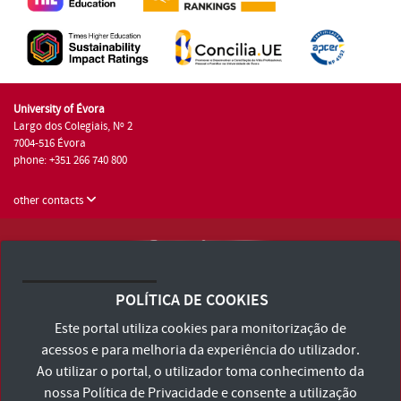
University of Évora
Largo dos Colegiais, Nº 2
7004-516 Évora
phone: +351 266 740 800
other contacts
University of Évora © 2026
Terms and Conditions and Privacy Policy
POLÍTICA DE COOKIES
Accessibility Statement
Este portal utiliza cookies para monitorização de
acessos e para melhoria da experiência do utilizador.
Ao utilizar o portal, o utilizador toma conhecimento da
nossa
Política de Privacidade
e consente a utilização