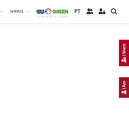
PT
SERVICE
MEDIA
I Want
I Am