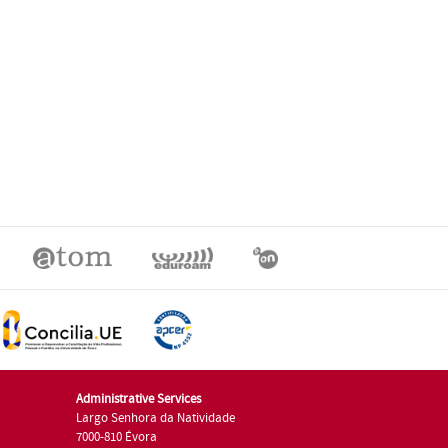
Administrative Services
Largo Senhora da Natividade
7000-810 Évora