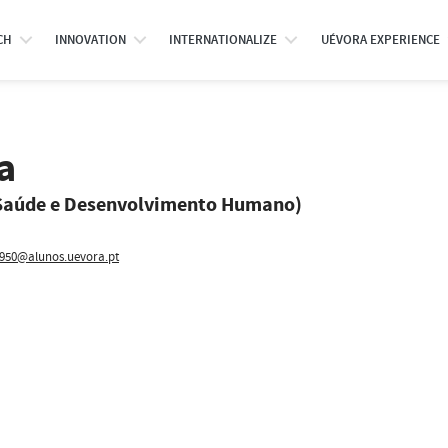
CH
INNOVATION
INTERNATIONALIZE
UÉVORA EXPERIENCE
a
 Saúde e Desenvolvimento Humano)
950@alunos.uevora.pt