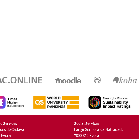
c Services
Social Services
ues de Cadaval
Largo Senhora da Natividade
7 Évora
7000-810 Évora