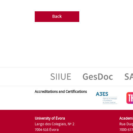
Back
Accreditations and Certifications
University of Évora
Academi
Largo dos Colegiais, Nº 2
Rua Duq
7004-516 Évora
7000-57