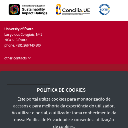
University of Évora
Largo dos Colegiais, Nº 2
7004-516 Évora
phone: +351 266 740 800
other contacts
University of Évora © 2026
Terms and Conditions and Privacy Policy
POLÍTICA DE COOKIES
Accessibility Statement
Este portal utiliza cookies para monitorização de
acessos e para melhoria da experiência do utilizador.
Ao utilizar o portal, o utilizador toma conhecimento da
nossa
Política de Privacidade
e consente a utilização
de cookies.