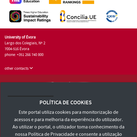
University of Évora
Largo dos Colegiais, Nº 2
7004-516 Évora
phone: +351 266 740 800
other contacts
University of Évora © 2026
Terms and Conditions and Privacy Policy
POLÍTICA DE COOKIES
Accessibility Statement
Este portal utiliza cookies para monitorização de
acessos e para melhoria da experiência do utilizador.
Ao utilizar o portal, o utilizador toma conhecimento da
nossa
Política de Privacidade
e consente a utilização