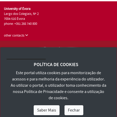
University of Évora
Largo dos Colegiais, Nº 2
7004-516 Évora
phone: +351 266 740 800
other contacts
University of Évora © 2026
Terms and Conditions and Privacy Policy
POLÍTICA DE COOKIES
Accessibility Statement
Este portal utiliza cookies para monitorização de
acessos e para melhoria da experiência do utilizador.
Ao utilizar o portal, o utilizador toma conhecimento da
nossa
Política de Privacidade
e consente a utilização
de cookies.
Saber Mais
Fechar