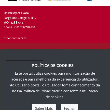
University of Évora
Largo dos Colegiais, Nº 2
7004-516 Évora
phone: +351 266 740 800
other contacts
University of Évora © 2026
Terms and Conditions and Privacy Policy
POLÍTICA DE COOKIES
Accessibility Statement
Este portal utiliza cookies para monitorização de
acessos e para melhoria da experiência do utilizador.
Ao utilizar o portal, o utilizador toma conhecimento da
nossa
Política de Privacidade
e consente a utilização
de cookies.
Saber Mais
Fechar