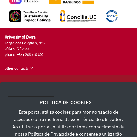
University of Évora
Largo dos Colegiais, Nº 2
7004-516 Évora
phone: +351 266 740 800
other contacts
University of Évora © 2026
Terms and Conditions and Privacy Policy
POLÍTICA DE COOKIES
Accessibility Statement
Este portal utiliza cookies para monitorização de
acessos e para melhoria da experiência do utilizador.
Ao utilizar o portal, o utilizador toma conhecimento da
nossa
Política de Privacidade
e consente a utilização