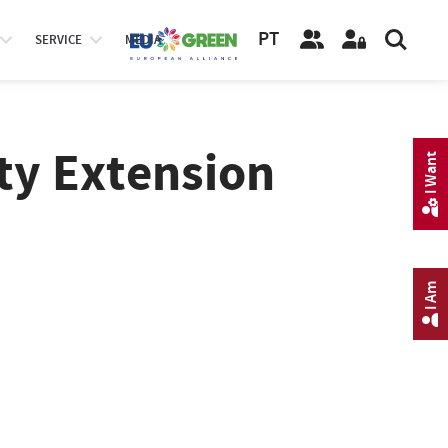
PT
SERVICE
MEDIA
y Extension
I Want
I Am