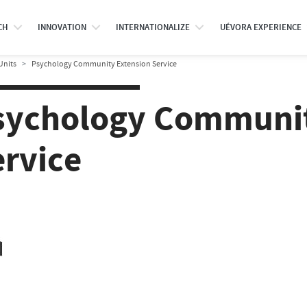
CH
INNOVATION
INTERNATIONALIZE
UÉVORA EXPERIENCE
Units
Psychology Community Extension Service
sychology Communit
ervice