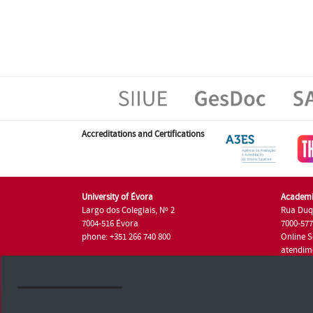
Accreditations and Certifications
University of Évora
Academi
Largo dos Colegiais, Nº 2
Rua Duq
7004-516 Évora
7000-57
phone: +351 266 740 800
Online S
atendim
phone: +