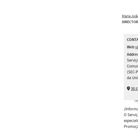
Maria Joã
DIRECTOR
CONT
Web
v
Addre
Serviç
Comun
(SEC-P
da Uni
38.5
(Informa
O Serviç
especial
Promoção