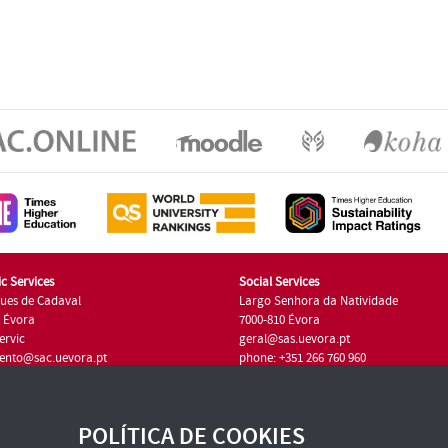
c Services
Social Services
ues de Cadaval
Largo Senhora da Natividade
7 Évora
7000-810 Évora
ervic
geral@sas.uevora.pt
ento@sac.uevora.pt
phone: +351 266 760 960
351 266 760 220
POLÍTICA DE COOKIES