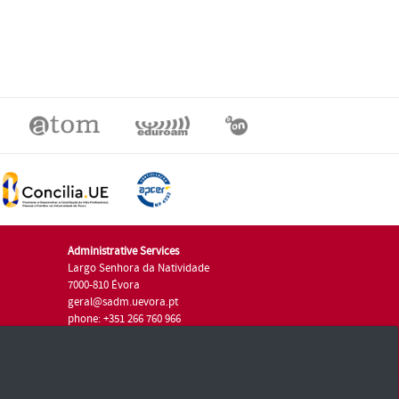
Administrative Services
Largo Senhora da Natividade
7000-810 Évora
geral@sadm.uevora.pt
phone: +351 266 760 966