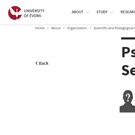
ABOUT
STUDY
RESEAR
Home
About
Organization
Scientific and Pedagogical 
P
S
Back