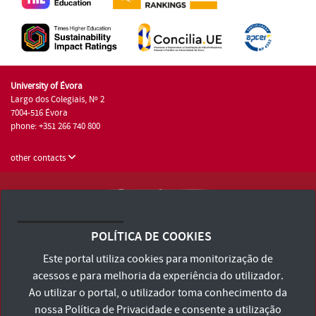
University of Évora
Largo dos Colegiais, Nº 2
7004-516 Évora
phone: +351 266 740 800
other contacts
University of Évora © 2026
Terms and Conditions and Privacy Policy
POLÍTICA DE COOKIES
Accessibility Statement
Este portal utiliza cookies para monitorização de
acessos e para melhoria da experiência do utilizador.
Ao utilizar o portal, o utilizador toma conhecimento da
nossa
Política de Privacidade
e consente a utilização