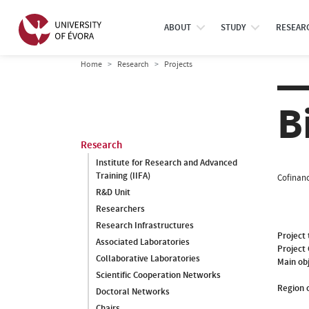
ABOUT
STUDY
RESEAR
Home
Research
Projects
B
Research
Institute for Research and Advanced
Training (IIFA)
Cofinanc
R&D Unit
Researchers
Research Infrastructures
Project 
Associated Laboratories
Project
Collaborative Laboratories
Main ob
Scientific Cooperation Networks
Region o
Doctoral Networks
Chairs