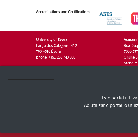
Accreditations and Certifications
University of Évora
Academi
Largo dos Colegiais, Nº 2
Rua Duq
7004-516 Évora
7000-57
phone: +351 266 740 800
Online S
atendim
phone: +
University of Évora © 2026
Este portal utili
Terms and Conditions and Privacy Policy
Accessibility Statement
Ao utilizar o portal, o u