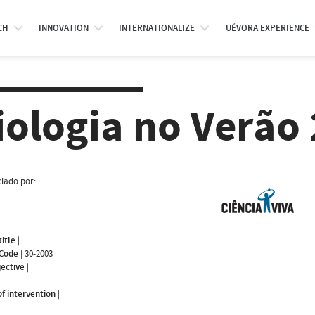
CH
INNOVATION
INTERNATIONALIZE
UÉVORA EXPERIENCE
iologia no Verão
iado por:
title
|
 Code
|
30-2003
jective
|
f intervention
|