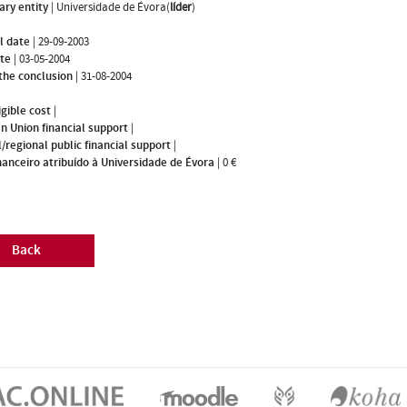
ary entity
|
Universidade de Évora(
líder
)
l date
|
29-09-2003
ate
|
03-05-2004
the conclusion
|
31-08-2004
igible cost
|
n Union financial support
|
/regional public financial support
|
nanceiro atribuído à Universidade de Évora
|
0 €
Back