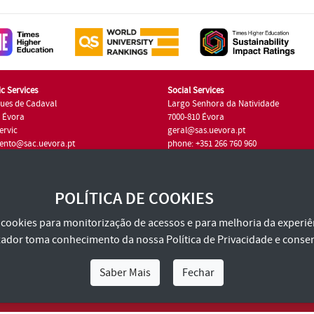
c Services
Social Services
ues de Cadaval
Largo Senhora da Natividade
7 Évora
7000-810 Évora
ervic
geral@sas.uevora.pt
ento@sac.uevora.pt
phone: +351 266 760 960
351 266 760 220
POLÍTICA DE COOKIES
za cookies para monitorização de acessos e para melhoria da experiên
tilizador toma conhecimento da nossa
Política de Privacidade
e consen
Saber Mais
Fechar