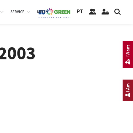
PT
SERVICE
MEDIA
 2003
I Want
I Am