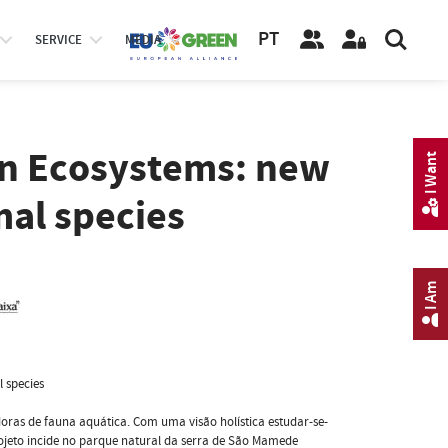
PT
SERVICE
MEDIA
in Ecosystems: new
I Want
mal species
I Am
 species
ras de fauna aquática. Com uma visão holística estudar-se-
 projeto incide no parque natural da serra de São Mamede