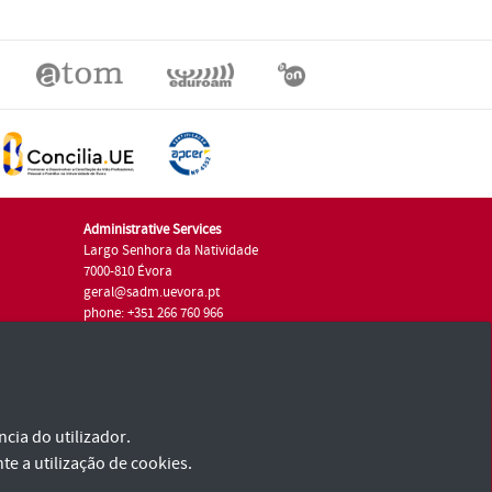
Administrative Services
Largo Senhora da Natividade
7000-810 Évora
geral@sadm.uevora.pt
phone: +351 266 760 966
cia do utilizador.
te a utilização de cookies.