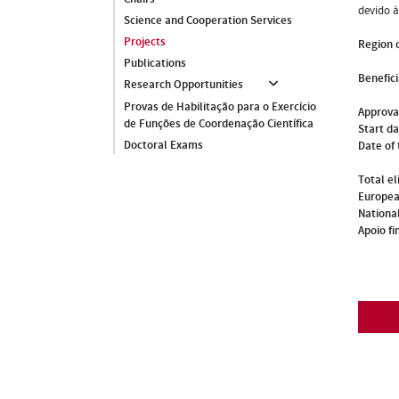
devido à
Science and Cooperation Services
Projects
Region o
Publications
Benefici
Research Opportunities
Provas de Habilitação para o Exercício
Approva
de Funções de Coordenação Científica
Start d
Doctoral Exams
Date of 
Total el
Europea
National
Apoio fi