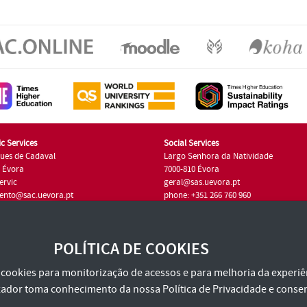
c Services
Social Services
ues de Cadaval
Largo Senhora da Natividade
7 Évora
7000-810 Évora
ervic
geral@sas.uevora.pt
ento@sac.uevora.pt
phone: +351 266 760 960
351 266 760 220
POLÍTICA DE COOKIES
za cookies para monitorização de acessos e para melhoria da experiên
tilizador toma conhecimento da nossa
Política de Privacidade
e consen