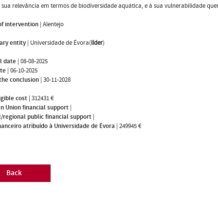
 sua relevância em termos de biodiversidade aquática, e à sua vulnerabilidade quer 
f intervention
|
Alentejo
ary entity
|
Universidade de Évora(
líder
)
l date
|
08-08-2025
ate
|
06-10-2025
the conclusion
|
30-11-2028
igible cost
|
312431 €
n Union financial support
|
/regional public financial support
|
nanceiro atribuído à Universidade de Évora
|
249945 €
Back