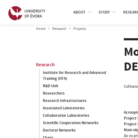
ABOUT
STUDY
RESEAR
Home
Research
Projects
Mo
DE
Research
Institute for Research and Advanced
Training (IIFA)
R&D Unit
Cofinanc
Researchers
Research Infrastructures
Associated Laboratories
Acrony
Collaborative Laboratories
Project 
Scientific Cooperation Networks
Project
Main ob
Doctoral Networks
ão os pr
Chairs