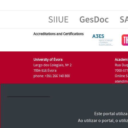
Accreditations and Certifications
University of Évora
Academi
Largo dos Colegiais, Nº 2
Rua Duq
7004-516 Évora
7000-57
phone: +351 266 740 800
Online S
atendim
phone: +
University of Évora © 2026
Este portal utili
Terms and Conditions and Privacy Policy
Accessibility Statement
Ao utilizar o portal, o u