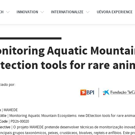
CH
INNOVATION
INTERNATIONALIZE
UÉVORA EXPERIENCE
nitoring Aquatic Mounta
tection tools for rare ani
iado por:
m
|
MAMEDE
title
|
Monitoring Aquatic Mountain Ecosystems: new DEtection tools for rare animal
 Code
|
PD25-00020
jective
|
O projeto MAMEDE pretende desenvolver técnicas de monitorização inovado
incipais grupos taxonómicos, peixes, crustáceos, bivalves, repteis e anfíbios. Este