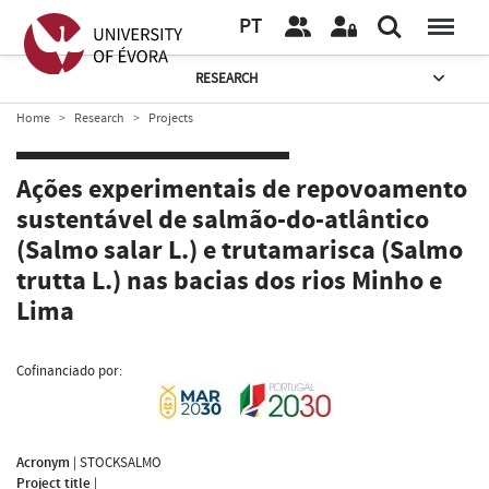
PT
RESEARCH
Home
Research
Projects
Ações experimentais de repovoamento
sustentável de salmão-do-atlântico
(Salmo salar L.) e trutamarisca (Salmo
trutta L.) nas bacias dos rios Minho e
Lima
Cofinanciado por:
Acronym
|
STOCKSALMO
Project title
|