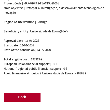
Project Code
|
MAR-016.9.1-FEAMPA-10001
Main objective
|
Reforçar a Investigação, o desenvolvimento tecnológico e a
inovação
Region of intervention
|
Portugal
Beneficiary entity
|
Universidade de Évora(
líder
)
Approval date
|
15-05-2026
Start date
|
15-05-2026
Date of the conclusion
|
14-05-2028
Total eligible cost
|
598373 €
European Union financial support
|
- 0 €
National/regional public financial support
|
0 €
Apoio financeiro atribuído à Universidade de Évora
|
418861 €
Back