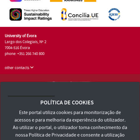
University of Évora
Largo dos Colegiais, Nº 2
7004-516 Évora
phone: +351 266 740 800
other contacts
University of Évora © 2026
Terms and Conditions and Privacy Policy
POLÍTICA DE COOKIES
Accessibility Statement
Este portal utiliza cookies para monitorização de
acessos e para melhoria da experiência do utilizador.
Ao utilizar o portal, o utilizador toma conhecimento da
nossa
Política de Privacidade
e consente a utilização