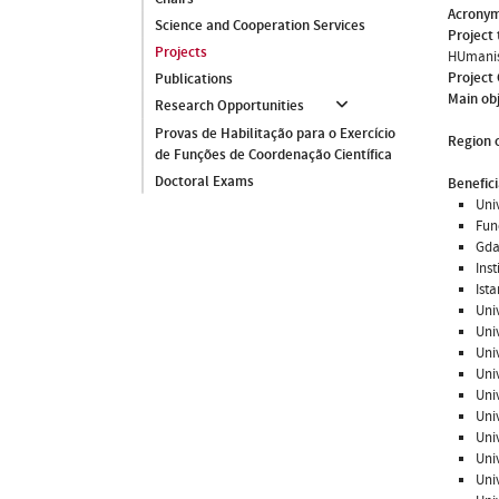
Acrony
Science and Cooperation Services
Project 
Projects
HUmanisa
Project
Publications
Main ob
Research Opportunities
Provas de Habilitação para o Exercício
Region o
de Funções de Coordenação Científica
Doctoral Exams
Benefici
Uni
Fun
Gda
Ins
Ista
Uni
Uni
Uni
Uni
Uni
Uni
Uni
Uni
Uni