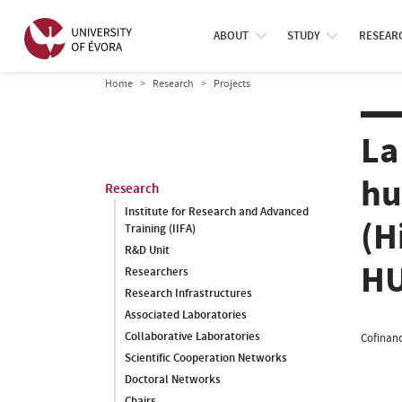
ABOUT
STUDY
RESEAR
Home
Research
Projects
La
hu
Research
Institute for Research and Advanced
(H
Training (IIFA)
R&D Unit
HU
Researchers
Research Infrastructures
Associated Laboratories
Collaborative Laboratories
Cofinanc
Scientific Cooperation Networks
Doctoral Networks
Chairs