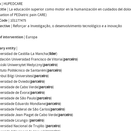
m
|
HUPEDCARE
title
|
La educación superior como motor en la humanización en cuidados del dolor p
tion of PEDiatric pain CARE)
 Code
|
101177475
jective
|
Reforçar a Investigação, o desenvolvimento tecnológico e a inovação
f intervention
|
Europa
ary entity
|
versidad de Castilla-La Mancha(
líder
)
dación Universidad Francisco de Vitoria(
parceiro
)
ński Uniwersytet Medyczny(
parceiro
)
tituto Politécnico de Santarém(
parceiro
)
nbul Bilgi Universitesi(
parceiro
)
versidad de Oviedo(
parceiro
)
versidade de Cabo Verde(
parceiro
)
versidade de Évora(
parceiro
)
versidade de São Paulo(
parceiro
)
versidade Eduardo Mondlane(
parceiro
)
versidade Federal de São Carlos(
parceiro
)
versidade Jean Piaget de Cabo Verde(
parceiro
)
versidade Licungo (
parceiro
)
versidad Nacional de Trujillo (
parceiro
)