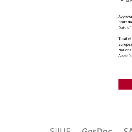
Uni
Approva
Start d
Date of 
Total el
Europea
National
Apoio fi