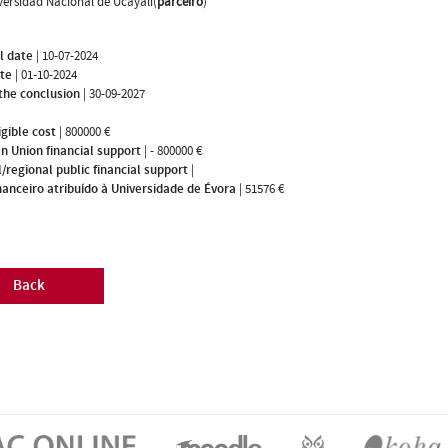
versidad Nacional de Ucayali(
parceiro
)
l date
|
10-07-2024
ate
|
01-10-2024
the conclusion
|
30-09-2027
igible cost
|
800000 €
n Union financial support
|
- 800000 €
/regional public financial support
|
nanceiro atribuído à Universidade de Évora
|
51576 €
Back