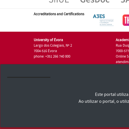
Accreditations and Certifications
University of Évora
Academi
Largo dos Colegiais, Nº 2
Rua Duq
7004-516 Évora
7000-57
phone: +351 266 740 800
Online S
atendim
phone: +
University of Évora © 2026
Este portal utili
Terms and Conditions and Privacy Policy
Accessibility Statement
Ao utilizar o portal, o u