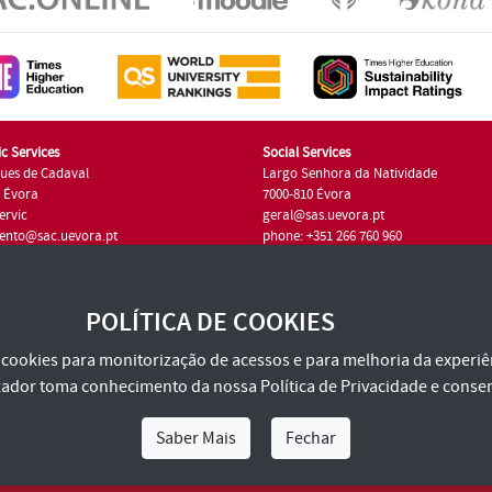
c Services
Social Services
ues de Cadaval
Largo Senhora da Natividade
7 Évora
7000-810 Évora
ervic
geral@sas.uevora.pt
ento@sac.uevora.pt
phone: +351 266 760 960
351 266 760 220
POLÍTICA DE COOKIES
za cookies para monitorização de acessos e para melhoria da experiên
tilizador toma conhecimento da nossa
Política de Privacidade
e consen
Saber Mais
Fechar