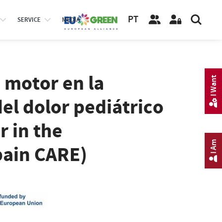
PT
SERVICE
MEDIA
 motor en la
I Want
el dolor pediátrico
r in the
I Am
pain CARE)