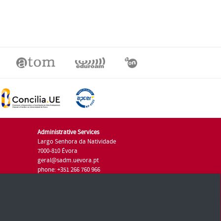
Administrative Services
Largo Senhora da Natividade
7000-810 Évora
geral@sadm.uevora.pt
phone: +351 266 760 966