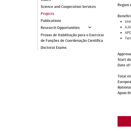
Region o
Science and Cooperation Services
Projects
Benefici
Publications
Uni
AJA
Research Opportunities
APO
Provas de Habilitação para o Exercício
Ter
de Funções de Coordenação Científica
Doctoral Exams
Approva
Start d
Date of 
Total el
Europea
National
Apoio fi