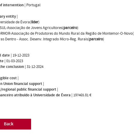
f intervention
|
Portugal
ary entity
|
versidade de Évora(
líder
)
SUL-Associação de Jovens Agricultores(
parceiro
)
RMOR-Associação de Produtores do Mundo Rural da Região de Montemor-O-Novo(
ras Dentro - Assoc. Desenv. Integrado Micro-Reg. Rurais(
parceiro
)
l date
|
19-12-2023
ate
|
01-03-2023
the conclusion
|
31-12-2024
igible cost
|
n Union financial support
|
/regional public financial support
|
nanceiro atribuído à Universidade de Évora
|
197465.81 €
Back