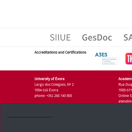
Accreditations and Certifications
University of Évora
Academi
Largo dos Colegiais, Nº 2
Rua Duq
7004-516 Évora
7000-57
phone: +351 266 740 800
Online S
atendim
phone: +
University of Évora © 2026