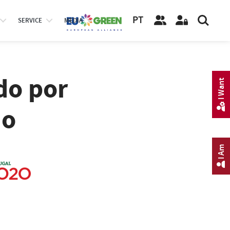
PT
SERVICE
MEDIA
do por
I Want
do
I Am