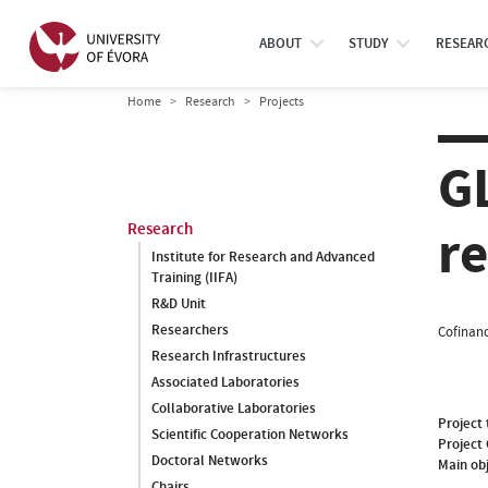
ABOUT
STUDY
RESEAR
Home
Research
Projects
G
r
Research
Institute for Research and Advanced
Training (IIFA)
R&D Unit
Researchers
Cofinanc
Research Infrastructures
Associated Laboratories
Collaborative Laboratories
Project 
Scientific Cooperation Networks
Project
Doctoral Networks
Main ob
Chairs