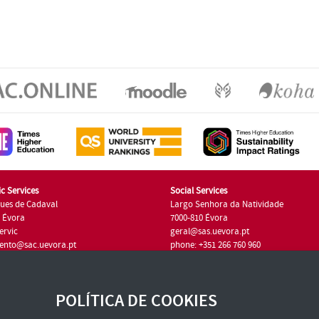
c Services
Social Services
ues de Cadaval
Largo Senhora da Natividade
7 Évora
7000-810 Évora
ervic
geral@sas.uevora.pt
ento@sac.uevora.pt
phone: +351 266 760 960
351 266 760 220
POLÍTICA DE COOKIES