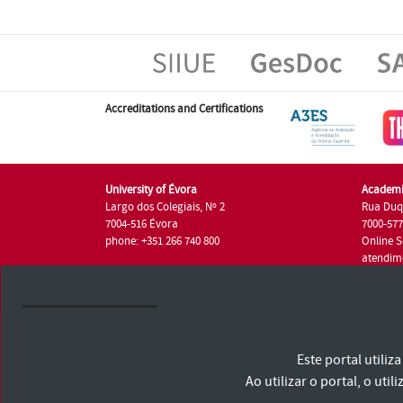
Accreditations and Certifications
University of Évora
Academi
Largo dos Colegiais, Nº 2
Rua Duq
7004-516 Évora
7000-57
phone: +351 266 740 800
Online S
atendim
phone: +
University of Évora © 2026
Este portal utili
Terms and Conditions and Privacy Policy
Accessibility Statement
Ao utilizar o portal, o u