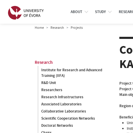
ABOUT
STUDY
RESEAR
Home
Research
Projects
Co
KA
Research
Institute for Research and Advanced
Training (IIFA)
R&D Unit
Project 
Project
Researchers
Main ob
Research Infrastructures
Associated Laboratories
Region o
Collaborative Laboratories
Benefici
Scientific Cooperation Networks
Uni
Doctoral Networks
Ins
Chairs