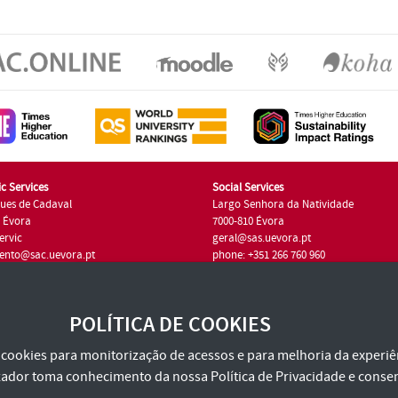
c Services
Social Services
ues de Cadaval
Largo Senhora da Natividade
7 Évora
7000-810 Évora
ervic
geral@sas.uevora.pt
ento@sac.uevora.pt
phone: +351 266 760 960
351 266 760 220
POLÍTICA DE COOKIES
za cookies para monitorização de acessos e para melhoria da experiên
tilizador toma conhecimento da nossa
Política de Privacidade
e consen