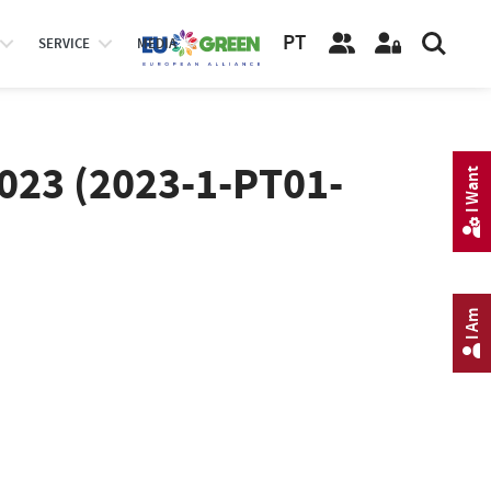
PT
SERVICE
MEDIA
2023 (2023-1-PT01-
I Want
I Am