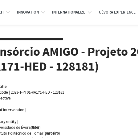
CH
INNOVATION
INTERNATIONALIZE
UÉVORA EXPERIENCE
nsórcio AMIGO - Projeto 
171-HED - 128181)
title
|
 Code
|
2023-1-PT01-KA171-HED - 128181
jective
|
f intervention
|
ary entity
|
versidade de Évora(
líder
)
tituto Politécnico de Tomar(
parceiro
)