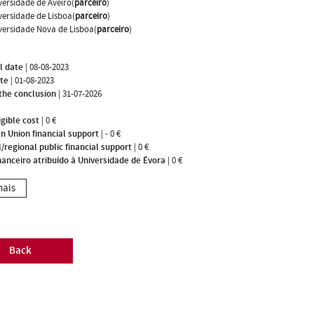
versidade de Aveiro(
parceiro
)
versidade de Lisboa(
parceiro
)
versidade Nova de Lisboa(
parceiro
)
l date
|
08-08-2023
ate
|
01-08-2023
the conclusion
|
31-07-2026
igible cost
|
0 €
n Union financial support
|
- 0 €
/regional public financial support
|
0 €
nanceiro atribuído à Universidade de Évora
|
0 €
mais
Back