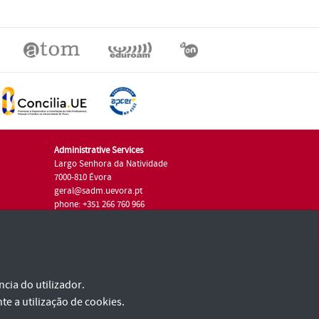
Administrative Services
Largo Senhora da Natividade
7000-810 Évora
geral@sadm.uevora.pt
phone: +351 266 760 966
cia do utilizador.
te a utilização de cookies.