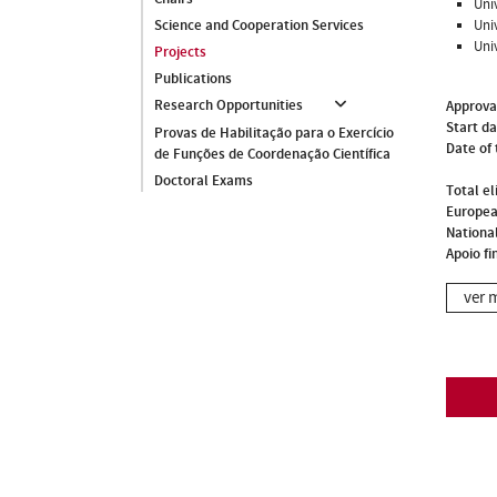
Uni
Uni
Science and Cooperation Services
Uni
Projects
Publications
Research Opportunities
Approva
Start d
Provas de Habilitação para o Exercício
Date of 
de Funções de Coordenação Científica
Doctoral Exams
Total el
Europea
National
Apoio fi
ver 