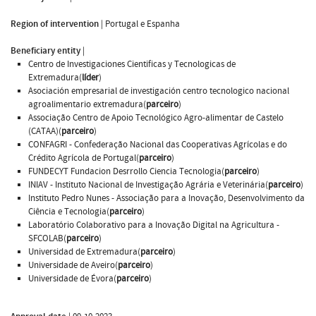
Region of intervention
|
Portugal e Espanha
Beneficiary entity
|
Centro de Investigaciones Cientificas y Tecnologicas de
Extremadura(
líder
)
Asociación empresarial de investigación centro tecnologico nacional
agroalimentario extremadura(
parceiro
)
Associação Centro de Apoio Tecnológico Agro-alimentar de Castelo
(CATAA)(
parceiro
)
CONFAGRI - Confederação Nacional das Cooperativas Agrícolas e do
Crédito Agrícola de Portugal(
parceiro
)
FUNDECYT Fundacion Desrrollo Ciencia Tecnologia(
parceiro
)
INIAV - Instituto Nacional de Investigação Agrária e Veterinária(
parceiro
)
Instituto Pedro Nunes - Associação para a Inovação, Desenvolvimento da
Ciência e Tecnologia(
parceiro
)
Laboratório Colaborativo para a Inovação Digital na Agricultura -
SFCOLAB(
parceiro
)
Universidad de Extremadura(
parceiro
)
Universidade de Aveiro(
parceiro
)
Universidade de Évora(
parceiro
)