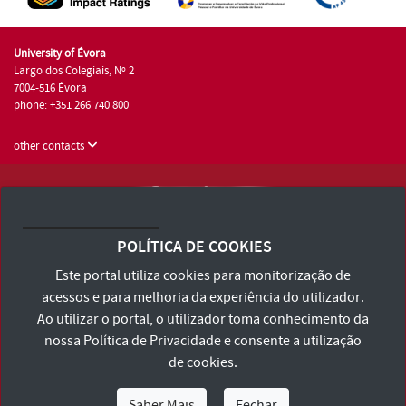
University of Évora
Largo dos Colegiais, Nº 2
7004-516 Évora
phone: +351 266 740 800
other contacts
University of Évora © 2026
Terms and Conditions and Privacy Policy
POLÍTICA DE COOKIES
Accessibility Statement
Este portal utiliza cookies para monitorização de
acessos e para melhoria da experiência do utilizador.
Ao utilizar o portal, o utilizador toma conhecimento da
nossa
Política de Privacidade
e consente a utilização
de cookies.
Saber Mais
Fechar