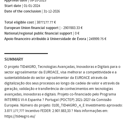
Approval date
|
09-10-2023
Start date
|
01-01-2024
Date of the conclusion
|
31-12-2026
Total eligible cost
|
3877177.77 €
European Union financial support
|
- 2907883.33 €
National/regional public financial support
|
0 €
Apoio financeiro atribuído à Universidade de Évora
|
249999.75 €
SUMMARY
O projeto TID4AGRO, Tecnologias Avançadas, Inovadoras e Digitais para o
sector agroalimentar da EUROACE, visa melhorar a competitividade e a
sustentabilidade do sector agroalimentar da EUROACE através da
digitalização dos seus processos ao longo da cadeia de valor e através da
geração, validação e transferência de conhecimentos em tecnologias
avançadas, inovadoras e digitais. Projeto co-financiado pelo Programa
INTERREG VI-A Espanha ? Portugal (POCTEP) 2021-2027 da Comissão
Europeia. Número do projeto: 0100_TID4AGRO_4_E Investimento aprovado:
3.877.177,77? Incentivo FEDER: 2.907.883,33 ? Mais informações em:
https://tid4agro.eu/