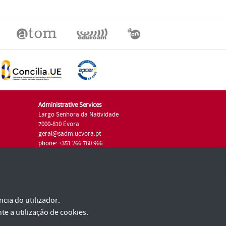
Administrative Services
Largo Senhora da Natividade
7000-810 Évora
geral@sadm.uevora.pt
phone: +351 266 760 966
cia do utilizador.
te a utilização de cookies.