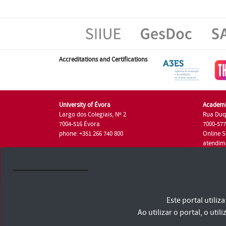
Accreditations and Certifications
University of Évora
Academi
Largo dos Colegiais, Nº 2
Rua Duq
7004-516 Évora
7000-57
phone: +351 266 740 800
Online S
atendim
phone: +
University of Évora © 2026
Este portal utili
Terms and Conditions and Privacy Policy
Accessibility Statement
Ao utilizar o portal, o u