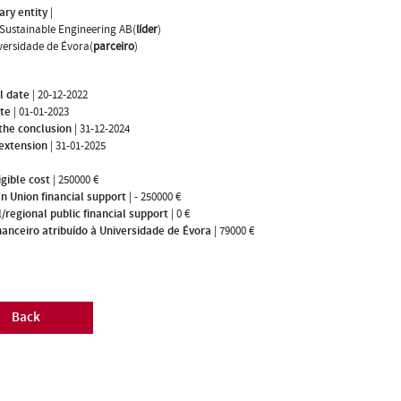
ary entity
|
Sustainable Engineering AB(
líder
)
versidade de Évora(
parceiro
)
l date
|
20-12-2022
ate
|
01-01-2023
the conclusion
|
31-12-2024
 extension
|
31-01-2025
igible cost
|
250000 €
n Union financial support
|
- 250000 €
/regional public financial support
|
0 €
nanceiro atribuído à Universidade de Évora
|
79000 €
Back