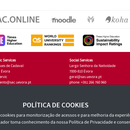
c Services
Social Services
ues de Cadaval
Largo Senhora da Natividade
7 Évora
7000-810 Évora
ervic
geral@sas.uevora.pt
ento@sac.uevora.pt
phone: +351 266 760 960
351 266 760 220
POLÍTICA DE COOKIES
za cookies para monitorização de acessos e para melhoria da experiên
tilizador toma conhecimento da nossa
Política de Privacidade
e consen