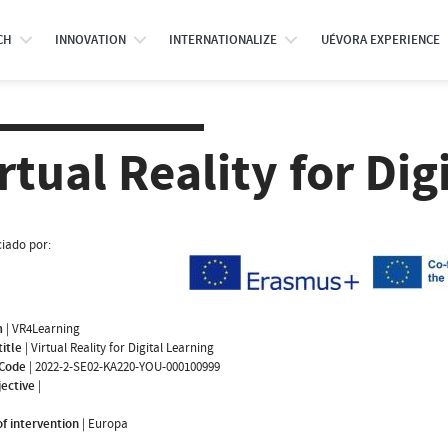
CH
INNOVATION
INTERNATIONALIZE
UÉVORA EXPERIENCE
rtual Reality for Dig
iado por:
m
|
VR4Learning
title
|
Virtual Reality for Digital Learning
 Code
|
2022-2-SE02-KA220-YOU-000100999
jective
|
f intervention
|
Europa