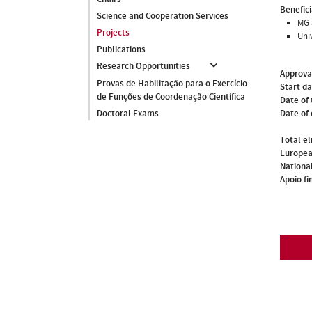
Benefici
Science and Cooperation Services
MG 
Projects
Uni
Publications
Research Opportunities
Approva
Provas de Habilitação para o Exercício
Start d
de Funções de Coordenação Científica
Date of 
Date of
Doctoral Exams
Total el
Europea
National
Apoio fi