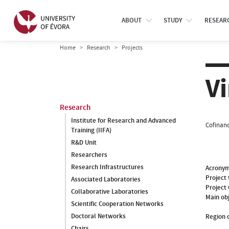
ABOUT
STUDY
RESEAR
Home
Research
Projects
Vi
Research
Institute for Research and Advanced
Cofinanc
Training (IIFA)
R&D Unit
Researchers
Research Infrastructures
Acrony
Project 
Associated Laboratories
Project
Collaborative Laboratories
Main ob
Scientific Cooperation Networks
Doctoral Networks
Region o
Chairs