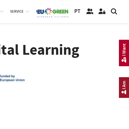
PT
SERVICE
MEDIA
ital Learning
I Want
I Am