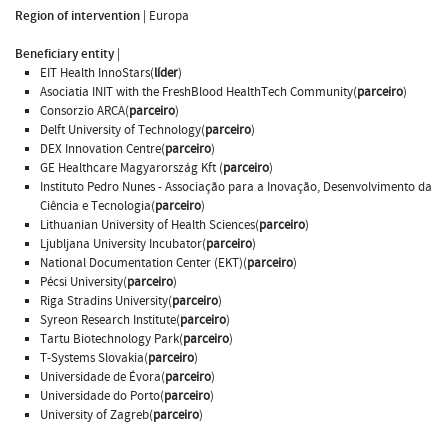
Region of intervention
|
Europa
Beneficiary entity
|
EIT Health InnoStars(
líder
)
Asociatia INIT with the FreshBlood HealthTech Community(
parceiro
)
Consorzio ARCA(
parceiro
)
Delft University of Technology(
parceiro
)
DEX Innovation Centre(
parceiro
)
GE Healthcare Magyarország Kft (
parceiro
)
Instituto Pedro Nunes - Associação para a Inovação, Desenvolvimento da
Ciência e Tecnologia(
parceiro
)
Lithuanian University of Health Sciences(
parceiro
)
Ljubljana University Incubator(
parceiro
)
National Documentation Center (EKT)(
parceiro
)
Pécsi University(
parceiro
)
Riga Stradins University(
parceiro
)
Syreon Research Institute(
parceiro
)
Tartu Biotechnology Park(
parceiro
)
T-Systems Slovakia(
parceiro
)
Universidade de Évora(
parceiro
)
Universidade do Porto(
parceiro
)
University of Zagreb(
parceiro
)