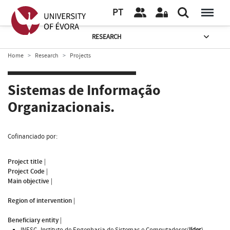
PT
RESEARCH
Home
Research
Projects
Sistemas de Informação
Organizacionais.
Cofinanciado por:
Project title
|
Project Code
|
Main objective
|
Region of intervention
|
Beneficiary entity
|
INESC -Instituto de Engenharia de Sistemas e Computadores(
líder
)